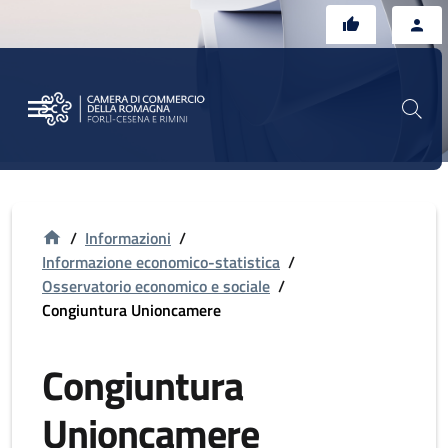
Vai al contenuto principale
Vai al footer
/
Informazioni
/
Informazione economico-statistica
/
Osservatorio economico e sociale
/
Congiuntura Unioncamere
Congiuntura
Unioncamere