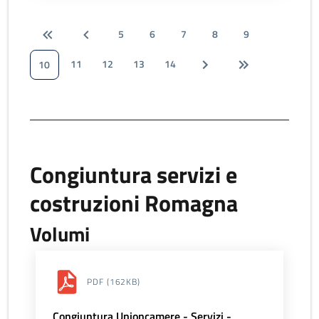
5
6
7
8
9
11
12
13
14
10
Congiuntura servizi e
costruzioni Romagna
Volumi
PDF
(162KB)
Congiuntura Unioncamere - Servizi -