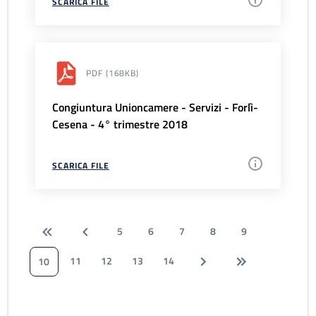
SCARICA FILE
PDF
(168KB)
Congiuntura Unioncamere - Servizi - Forlì-
Cesena - 4° trimestre 2018
SCARICA FILE
5
6
7
8
9
11
12
13
14
10