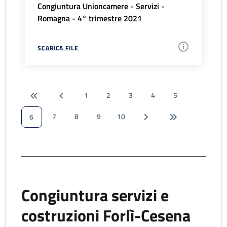
Congiuntura Unioncamere - Servizi -
Romagna - 4° trimestre 2021
SCARICA FILE
1
2
3
4
5
7
8
9
10
6
Congiuntura servizi e
costruzioni Forlì-Cesena