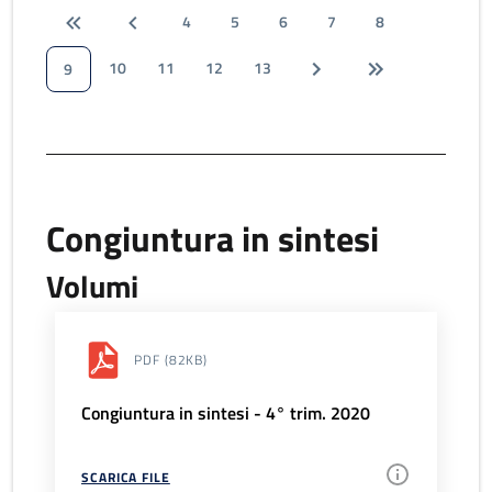
4
5
6
7
8
10
11
12
13
9
Congiuntura in sintesi
Volumi
PDF
(82KB)
Congiuntura in sintesi - 4° trim. 2020
SCARICA FILE