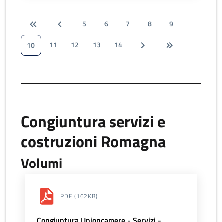
5
6
7
8
9
11
12
13
14
10
Congiuntura servizi e
costruzioni Romagna
Volumi
PDF
(162KB)
Congiuntura Unioncamere - Servizi -