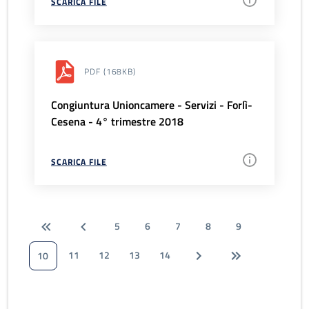
SCARICA FILE
PDF
(168KB)
Congiuntura Unioncamere - Servizi - Forlì-
Cesena - 4° trimestre 2018
SCARICA FILE
5
6
7
8
9
11
12
13
14
10