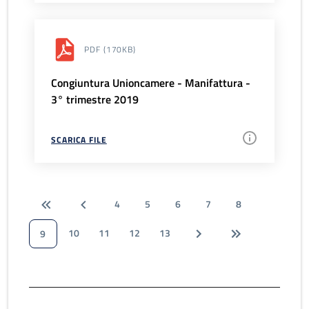
PDF
(170KB)
Congiuntura Unioncamere - Manifattura -
3° trimestre 2019
SCARICA FILE
4
5
6
7
8
10
11
12
13
9