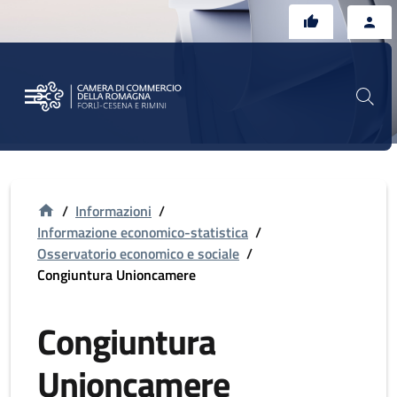
Vai al contenuto principale
Vai al footer
/
Informazioni
/
Informazione economico-statistica
/
Osservatorio economico e sociale
/
Congiuntura Unioncamere
Congiuntura
Unioncamere