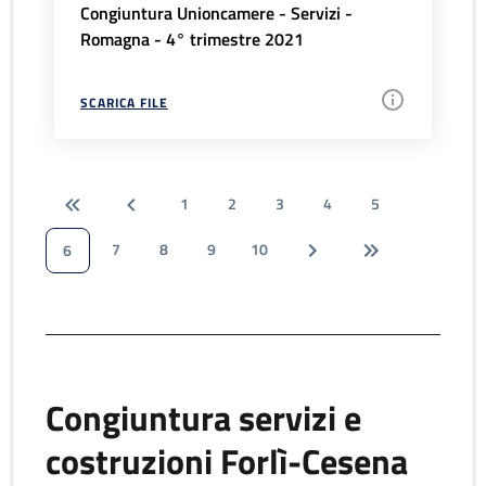
Congiuntura Unioncamere - Servizi -
Romagna - 4° trimestre 2021
SCARICA FILE
1
2
3
4
5
7
8
9
10
6
Congiuntura servizi e
costruzioni Forlì-Cesena