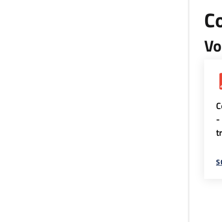
Co
Vo
C
-
t
S