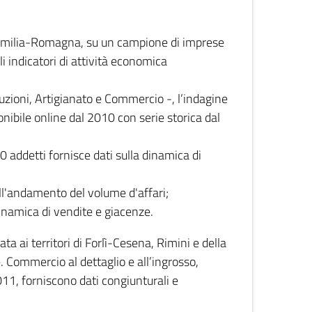
 Emilia-Romagna, su un campione di imprese
i indicatori di attività economica
truzioni, Artigianato e Commercio -, l’indagine
onibile online dal 2010 con serie storica dal
0 addetti fornisce dati sulla dinamica di
ull'andamento del volume d'affari;
inamica di vendite e giacenze.
 ai territori di Forlì-Cesena, Rimini e della
e. Commercio al dettaglio e all’ingrosso,
2011, forniscono dati congiunturali e