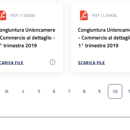
PDF
(126KB)
PDF
(126KB)
ongiuntura Unioncamere
Congiuntura Unioncam
 Commercio al dettaglio -
- Commercio al dettagl
° trimestre 2019
1° trimestre 2019
CARICA FILE
SCARICA FILE
5
6
7
8
9
10