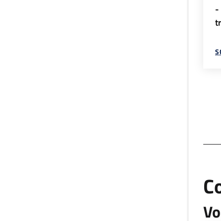
-
t
S
C
Vo