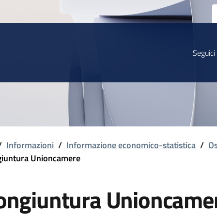
Seguici
/
Informazioni
/
Informazione economico-statistica
/
Os
iuntura Unioncamere
ongiuntura Unioncame