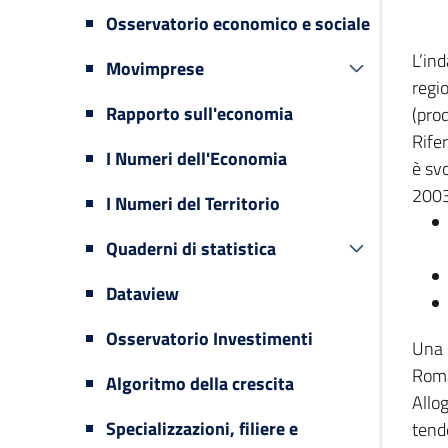
Osservatorio economico e sociale
L’in
Movimprese
regi
Rapporto sull'economia
(prod
Rifer
I Numeri dell'Economia
è svo
2003
I Numeri del Territorio
Quaderni di statistica
Dataview
Osservatorio Investimenti
Una 
Romag
Algoritmo della crescita
Allog
Specializzazioni, filiere e
tende