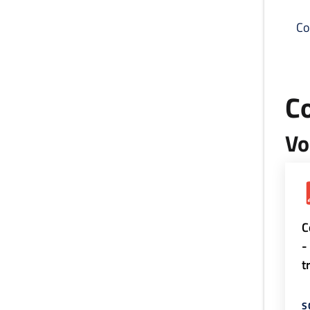
Co
C
Vo
C
-
t
S