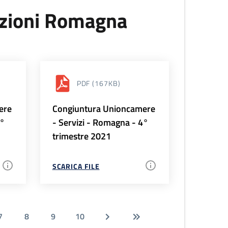
uzioni Romagna
PDF
(167KB)
ere
Congiuntura Unioncamere
1°
- Servizi - Romagna - 4°
trimestre 2021
SCARICA FILE
7
8
9
10