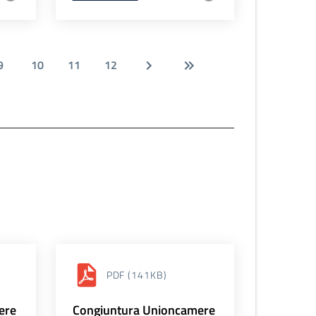
9
10
11
12
PDF
(141KB)
ere
Congiuntura Unioncamere