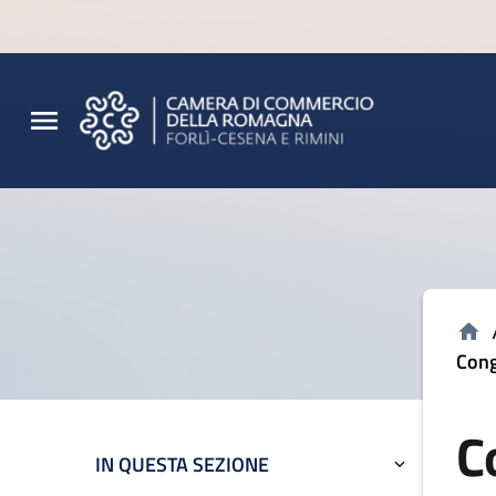
Vai al contenuto principale
Vai al footer
Cong
C
IN QUESTA SEZIONE