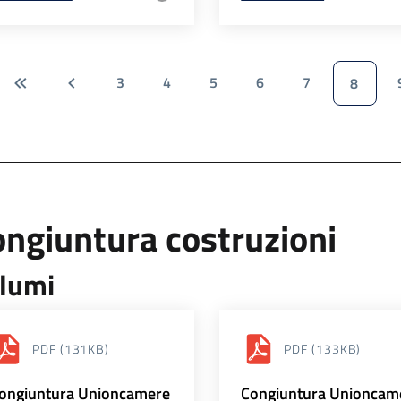
3
4
5
6
7
8
ngiuntura costruzioni
lumi
PDF
(131KB)
PDF
(133KB)
ongiuntura Unioncamere
Congiuntura Unioncam