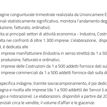
dagine congiunturale trimestrale realizzata da Unioncamere
onali statisticamente significativo, monitora l'andamento degl
uzione, fatturato, ordinativi).
ita ai principali settori di attività economica - Industria, Cos
lta nei confronti di oltre 1.300 imprese. L'elaborazione, disp
, è dedicata alle
imprese manifatturiere (Industria in senso stretto) da 1 a 50
produzione, fatturato e ordinativi;
imprese delle Costruzioni da 1 a 500 addetti fornisce dati s
imprese commerciali da 1 a 500 addetti fornisce dati sulla d
specifica indagine, tramite sovracampionamento, è poi dedicata
na e rivolta alle imprese (da 1 a 500 addetti) dei Servizi (i.
gio e ristorazione). Le elaborazioni, disponibili a partire dal 
nziali circa le vendite, il volume d’affari e le giacenze.