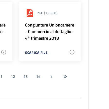
PDF
(126KB)
ere
Congiuntura Unioncamere
io -
- Commercio al dettaglio -
4° trimestre 2018
SCARICA FILE
11
12
13
14