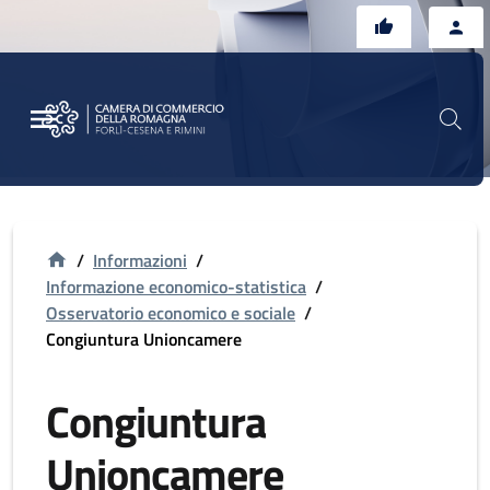
Vai al contenuto principale
Vai al footer
/
Informazioni
/
Informazione economico-statistica
/
Osservatorio economico e sociale
/
Congiuntura Unioncamere
Congiuntura
Unioncamere