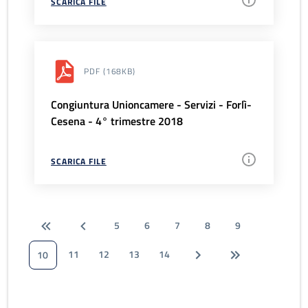
SCARICA FILE
PDF
(168KB)
Congiuntura Unioncamere - Servizi - Forlì-
Cesena - 4° trimestre 2018
SCARICA FILE
5
6
7
8
9
11
12
13
14
10