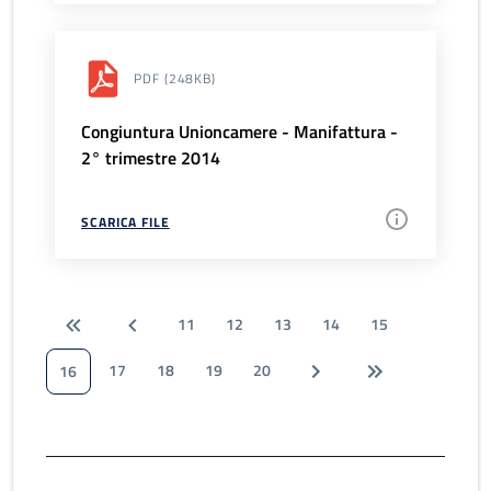
PDF
(248KB)
Congiuntura Unioncamere - Manifattura -
2° trimestre 2014
SCARICA FILE
11
12
13
14
15
17
18
19
20
16