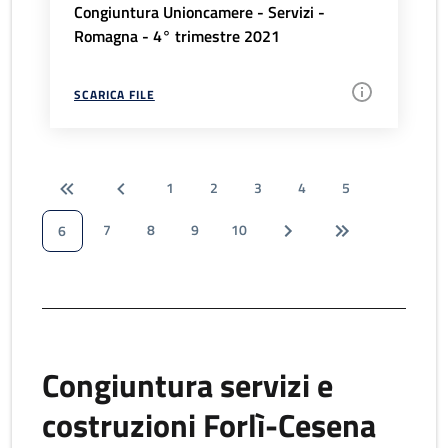
Congiuntura Unioncamere - Servizi -
Romagna - 4° trimestre 2021
SCARICA FILE
1
2
3
4
5
7
8
9
10
6
Congiuntura servizi e
costruzioni Forlì-Cesena