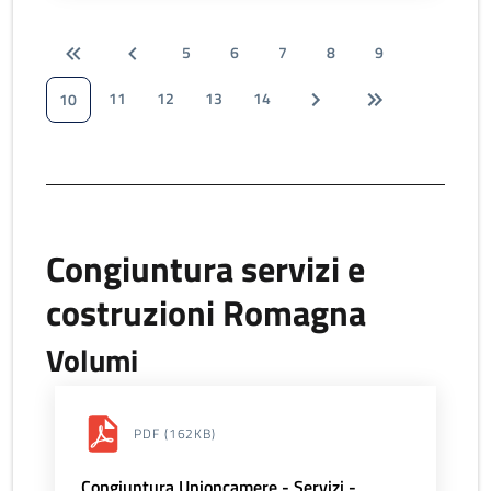
5
6
7
8
9
11
12
13
14
10
Congiuntura servizi e
costruzioni Romagna
Volumi
PDF
(162KB)
Congiuntura Unioncamere - Servizi -