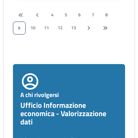
4
5
6
7
8
10
11
12
13
9
A chi rivolgersi
Ufficio Informazione
economica - Valorizzazione
dati