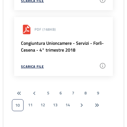
SCARICA FILE
PDF
(168KB)
Congiuntura Unioncamere - Servizi - Forlì-
Cesena - 4° trimestre 2018
SCARICA FILE
5
6
7
8
9
11
12
13
14
10