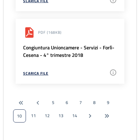
SCARICA FILE
PDF
(168KB)
Congiuntura Unioncamere - Servizi - Forlì-
Cesena - 4° trimestre 2018
SCARICA FILE
5
6
7
8
9
11
12
13
14
10