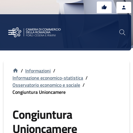
Vai al contenuto principale
Vai al footer
/
Informazioni
/
Informazione economico-statistica
/
Osservatorio economico e sociale
/
Congiuntura Unioncamere
Congiuntura
Unioncamere