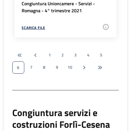
Congiuntura Unioncamere - Servizi -
Romagna - 4° trimestre 2021
SCARICA FILE
1
2
3
4
5
7
8
9
10
6
Congiuntura servizi e
costruzioni Forlì-Cesena