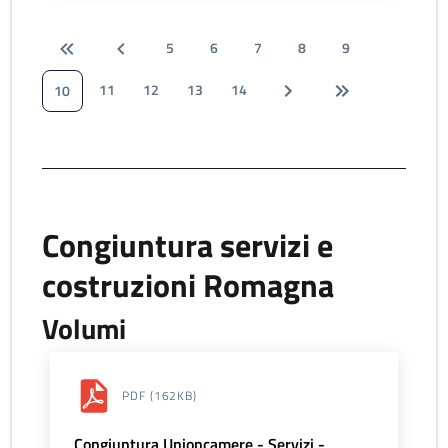
5
6
7
8
9
11
12
13
14
10
Congiuntura servizi e
costruzioni Romagna
Volumi
PDF
(162KB)
Congiuntura Unioncamere - Servizi -