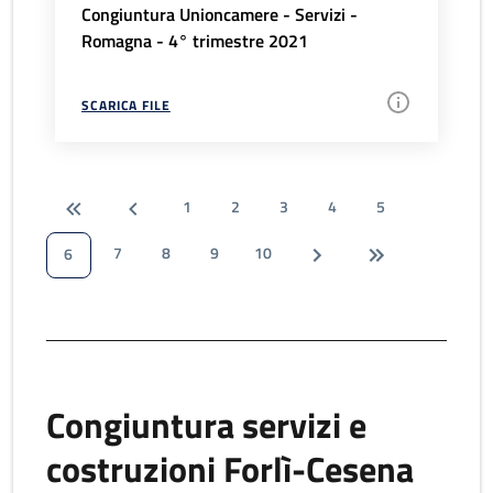
Congiuntura Unioncamere - Servizi -
Romagna - 4° trimestre 2021
SCARICA FILE
1
2
3
4
5
7
8
9
10
6
Congiuntura servizi e
costruzioni Forlì-Cesena