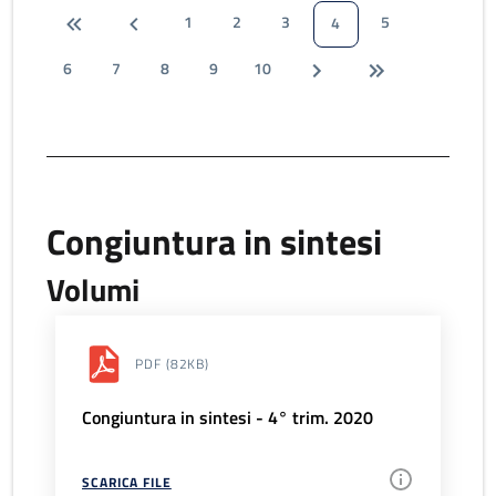
1
2
3
5
4
6
7
8
9
10
Congiuntura in sintesi
Volumi
PDF
(82KB)
Congiuntura in sintesi - 4° trim. 2020
SCARICA FILE