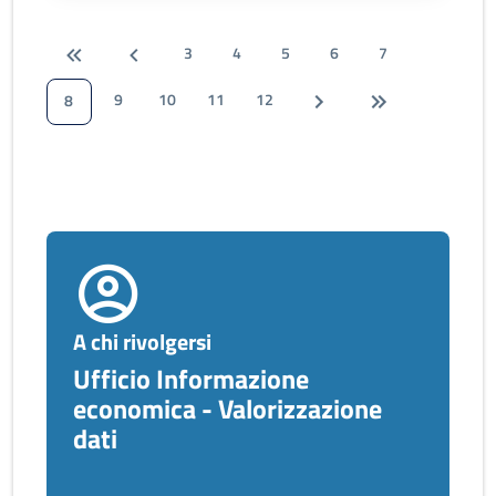
3
4
5
6
7
9
10
11
12
8
A chi rivolgersi
Ufficio Informazione
economica - Valorizzazione
dati