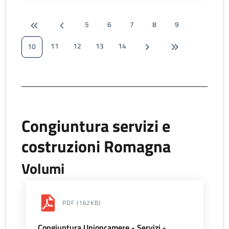
5
6
7
8
9
11
12
13
14
10
Congiuntura servizi e
costruzioni Romagna
Volumi
PDF
(162KB)
Congiuntura Unioncamere - Servizi -