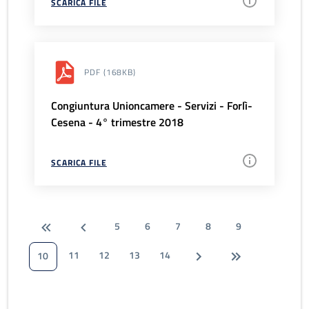
SCARICA FILE
PDF
(168KB)
Congiuntura Unioncamere - Servizi - Forlì-
Cesena - 4° trimestre 2018
SCARICA FILE
5
6
7
8
9
11
12
13
14
10