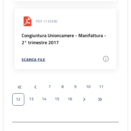
PDF
(133KB)
Congiuntura Unioncamere - Manifattura -
2° trimestre 2017
SCARICA FILE
7
8
9
10
11
13
14
15
16
12