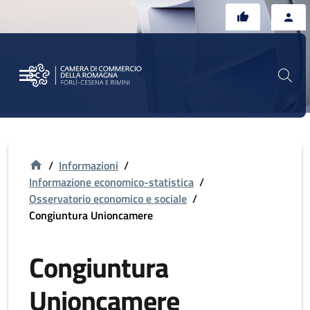
Vai al contenuto principale
Vai al footer
/
Informazioni
/
Informazione economico-statistica
/
Osservatorio economico e sociale
/
Congiuntura Unioncamere
Congiuntura
Unioncamere