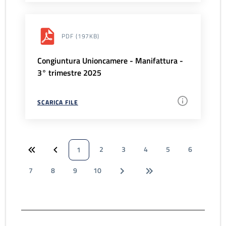
PDF
(197KB)
Congiuntura Unioncamere - Manifattura -
3° trimestre 2025
SCARICA FILE
2
3
4
5
6
1
7
8
9
10