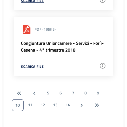
SCARICA FILE
PDF
(168KB)
Congiuntura Unioncamere - Servizi - Forlì-
Cesena - 4° trimestre 2018
SCARICA FILE
5
6
7
8
9
11
12
13
14
10