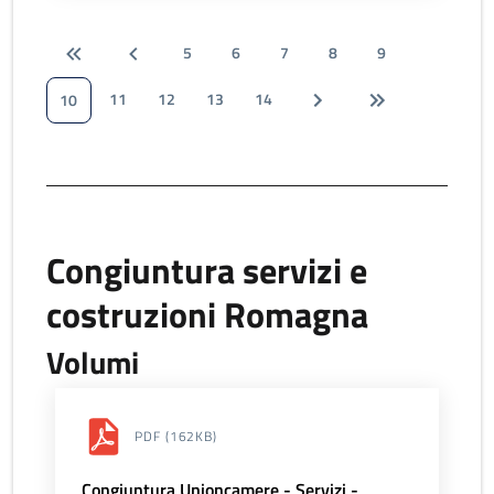
5
6
7
8
9
11
12
13
14
10
Congiuntura servizi e
costruzioni Romagna
Volumi
PDF
(162KB)
Congiuntura Unioncamere - Servizi -