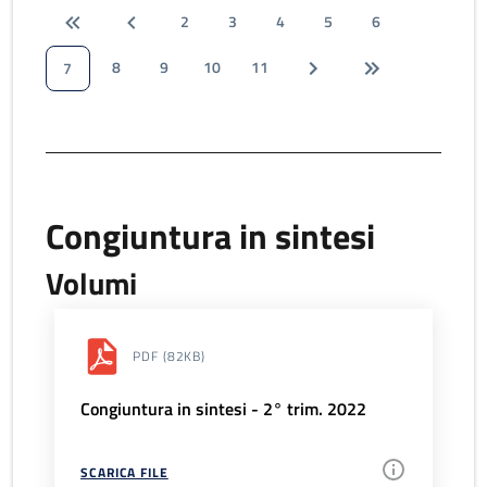
2
3
4
5
6
8
9
10
11
7
Congiuntura in sintesi
Volumi
PDF
(82KB)
Congiuntura in sintesi - 2° trim. 2022
SCARICA FILE