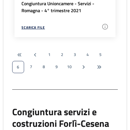
Congiuntura Unioncamere - Servizi -
Romagna - 4° trimestre 2021
SCARICA FILE
1
2
3
4
5
7
8
9
10
6
Congiuntura servizi e
costruzioni Forlì-Cesena