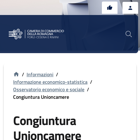
Vai al contenuto principale
Vai al footer
/
Informazioni
/
Informazione economico-statistica
/
Osservatorio economico e sociale
/
Congiuntura Unioncamere
Congiuntura
Unioncamere