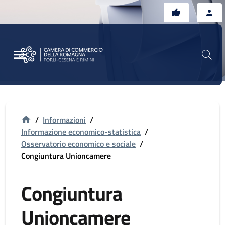
Vai al contenuto principale
Vai al footer
/
Informazioni
/
Informazione economico-statistica
/
Osservatorio economico e sociale
/
Congiuntura Unioncamere
Congiuntura
Unioncamere