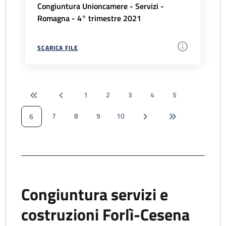
Congiuntura Unioncamere - Servizi -
Romagna - 4° trimestre 2021
SCARICA FILE
1
2
3
4
5
7
8
9
10
6
Congiuntura servizi e
costruzioni Forlì-Cesena