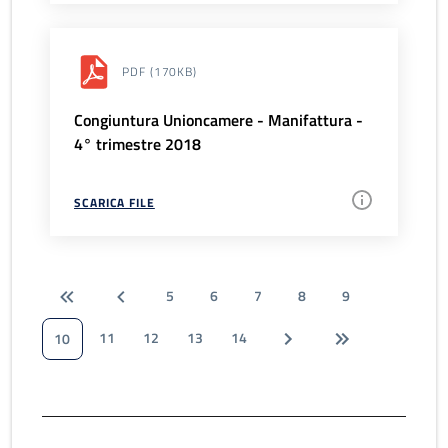
PDF
(170KB)
Congiuntura Unioncamere - Manifattura -
4° trimestre 2018
SCARICA FILE
5
6
7
8
9
11
12
13
14
10