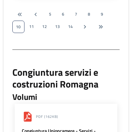
5
6
7
8
9
11
12
13
14
10
Congiuntura servizi e
costruzioni Romagna
Volumi
PDF
(162KB)
Congiuntura Unioncamere - Servizi -