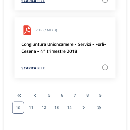
SCARICA FILE
PDF
(168KB)
Congiuntura Unioncamere - Servizi - Forlì-
Cesena - 4° trimestre 2018
SCARICA FILE
5
6
7
8
9
11
12
13
14
10