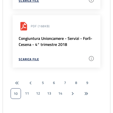
SCARICA FILE
PDF
(168KB)
Congiuntura Unioncamere - Servizi - Forlì-
Cesena - 4° trimestre 2018
SCARICA FILE
5
6
7
8
9
11
12
13
14
10