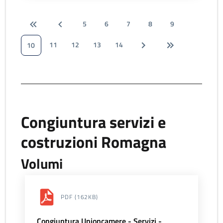
5
6
7
8
9
11
12
13
14
10
Congiuntura servizi e
costruzioni Romagna
Volumi
PDF
(162KB)
Congiuntura Unioncamere - Servizi -