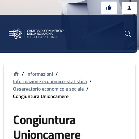
Vai al contenuto principale
Vai al footer
/
Informazioni
/
Informazione economico-statistica
/
Osservatorio economico e sociale
/
Congiuntura Unioncamere
Congiuntura
Unioncamere