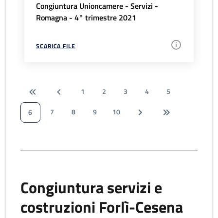
Congiuntura Unioncamere - Servizi -
Romagna - 4° trimestre 2021
SCARICA FILE
1
2
3
4
5
7
8
9
10
6
Congiuntura servizi e
costruzioni Forlì-Cesena