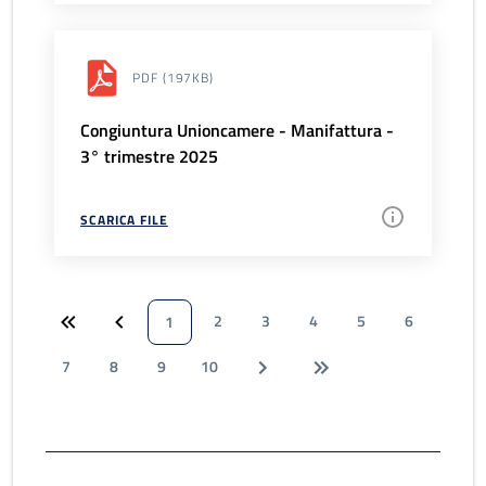
PDF
(197KB)
Congiuntura Unioncamere - Manifattura -
3° trimestre 2025
SCARICA FILE
2
3
4
5
6
1
7
8
9
10