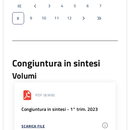
3
4
5
6
7
9
10
11
12
8
Congiuntura in sintesi
Volumi
PDF
(83KB)
Congiuntura in sintesi - 1° trim. 2023
SCARICA FILE