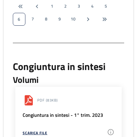
1
2
3
4
5
7
8
9
10
6
Congiuntura in sintesi
Volumi
PDF
(83KB)
Congiuntura in sintesi - 1° trim. 2023
SCARICA FILE