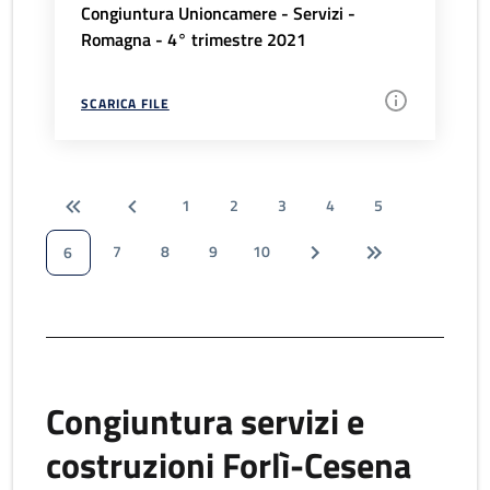
Congiuntura Unioncamere - Servizi -
Romagna - 4° trimestre 2021
SCARICA FILE
1
2
3
4
5
7
8
9
10
6
Congiuntura servizi e
costruzioni Forlì-Cesena