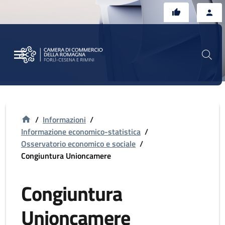
Vai al contenuto principale
Vai al footer
/
Informazioni
/
Informazione economico-statistica
/
Osservatorio economico e sociale
/
Congiuntura Unioncamere
Congiuntura
Unioncamere