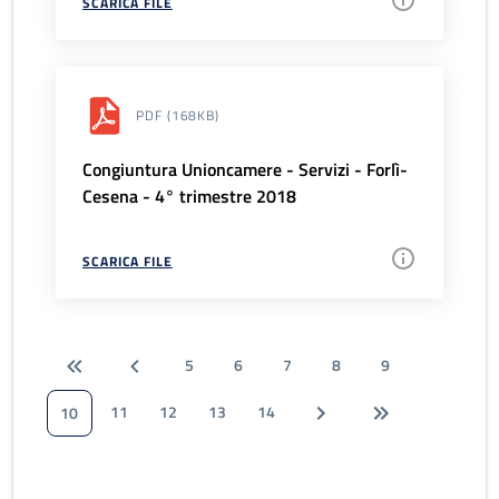
SCARICA FILE
PDF
(168KB)
Congiuntura Unioncamere - Servizi - Forlì-
Cesena - 4° trimestre 2018
SCARICA FILE
5
6
7
8
9
11
12
13
14
10