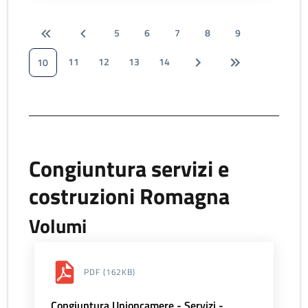
5
6
7
8
9
11
12
13
14
10
Congiuntura servizi e
costruzioni Romagna
Volumi
PDF
(162KB)
Congiuntura Unioncamere - Servizi -