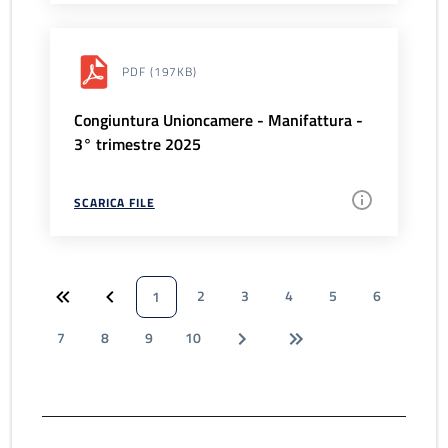
PDF
(197KB)
Congiuntura Unioncamere - Manifattura -
3° trimestre 2025
SCARICA FILE
2
3
4
5
6
1
7
8
9
10