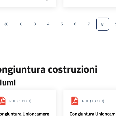
3
4
5
6
7
8
ngiuntura costruzioni
lumi
PDF
(131KB)
PDF
(133KB)
ongiuntura Unioncamere
Congiuntura Unioncam