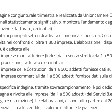
dagine congiunturale trimestrale realizzata da Unioncamere
onali statisticamente significativo, monitora l'andamento degl
uzione, fatturato, ordinativi).
ita ai principali settori di attività economica - Industria, Cos
lta nei confronti di oltre 1.300 imprese. L'elaborazione, disp
, è dedicata alle
imprese manifatturiere (Industria in senso stretto) da 1 a 50
produzione, fatturato e ordinativi;
imprese delle Costruzioni da 1 a 500 addetti fornisce dati s
imprese commerciali da 1 a 500 addetti fornisce dati sulla d
specifica indagine, tramite sovracampionamento, è poi dedicata
na e rivolta alle imprese (da 1 a 500 addetti) dei Servizi (i.
gio e ristorazione). Le elaborazioni, disponibili a partire dal 
nziali circa le vendite, il volume d’affari e le giacenze.