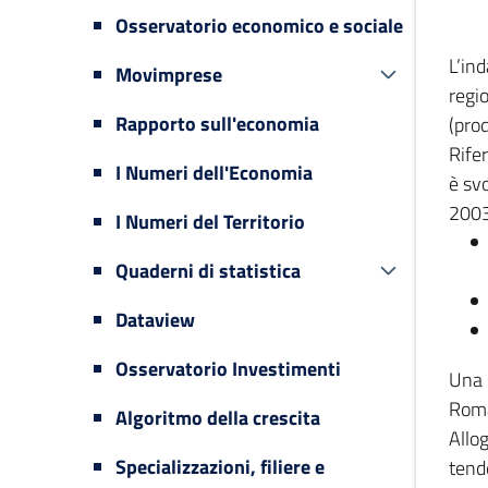
Osservatorio economico e sociale
L’in
Movimprese
regi
Rapporto sull'economia
(prod
Rifer
I Numeri dell'Economia
è svo
2003
I Numeri del Territorio
Quaderni di statistica
Dataview
Osservatorio Investimenti
Una 
Romag
Algoritmo della crescita
Allog
Specializzazioni, filiere e
tende