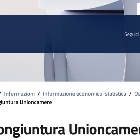
Seguici
/
Informazioni
/
Informazione economico-statistica
/
Os
iuntura Unioncamere
ongiuntura Unioncame