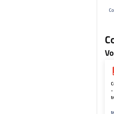
Co
C
Vo
C
-
t
S