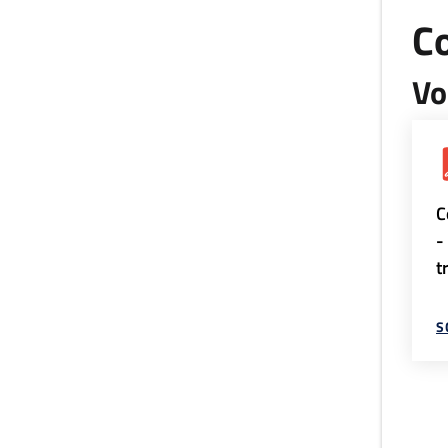
Co
Vo
C
-
t
S