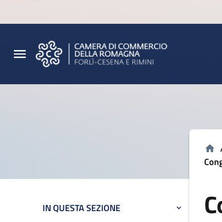
Vai al contenuto principale
Vai al footer
Cong
C
IN QUESTA SEZIONE