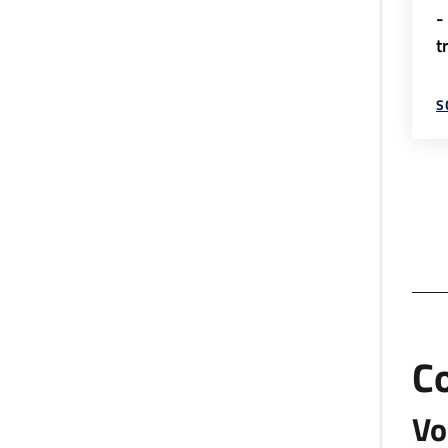
-
t
S
C
Vo