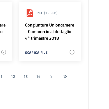
PDF
(126KB)
ere
Congiuntura Unioncamere
io -
- Commercio al dettaglio -
4° trimestre 2018
SCARICA FILE
11
12
13
14