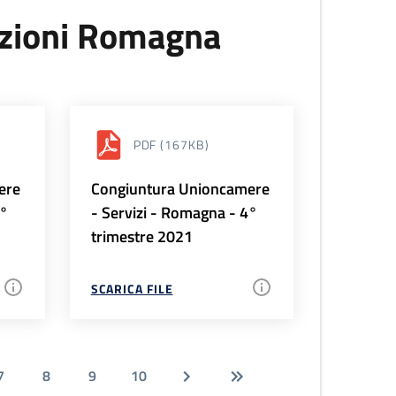
uzioni Romagna
PDF
(167KB)
ere
Congiuntura Unioncamere
1°
- Servizi - Romagna - 4°
trimestre 2021
SCARICA FILE
7
8
9
10