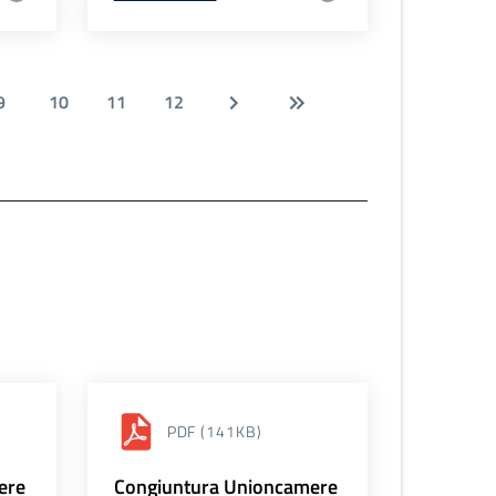
9
10
11
12
PDF
(141KB)
ere
Congiuntura Unioncamere