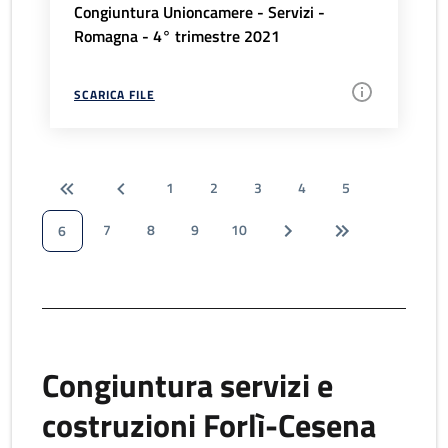
Congiuntura Unioncamere - Servizi -
Romagna - 4° trimestre 2021
SCARICA FILE
1
2
3
4
5
7
8
9
10
6
Congiuntura servizi e
costruzioni Forlì-Cesena