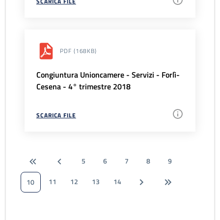
SCARICA FILE
PDF
(168KB)
Congiuntura Unioncamere - Servizi - Forlì-
Cesena - 4° trimestre 2018
SCARICA FILE
5
6
7
8
9
11
12
13
14
10