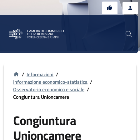
Vai al contenuto principale
Vai al footer
/
Informazioni
/
Informazione economico-statistica
/
Osservatorio economico e sociale
/
Congiuntura Unioncamere
Congiuntura
Unioncamere