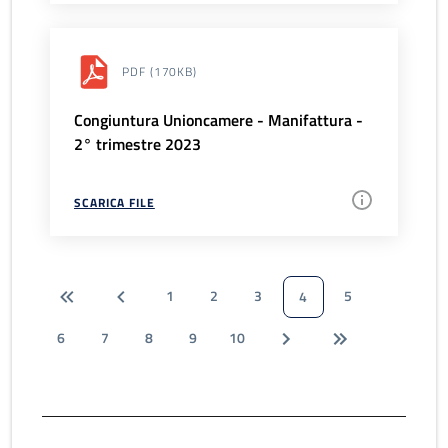
PDF
(170KB)
Congiuntura Unioncamere - Manifattura -
2° trimestre 2023
SCARICA FILE
1
2
3
5
4
6
7
8
9
10