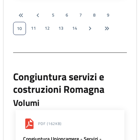
5
6
7
8
9
11
12
13
14
10
Congiuntura servizi e
costruzioni Romagna
Volumi
PDF
(162KB)
Congiuntura Unioncamere - Servizi -