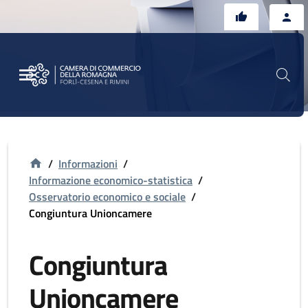
Vai al contenuto principale
Vai al footer
/
Informazioni
/
Informazione economico-statistica
/
Osservatorio economico e sociale
/
Congiuntura Unioncamere
Congiuntura
Unioncamere