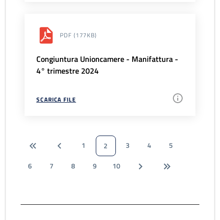
PDF
(177KB)
Congiuntura Unioncamere - Manifattura -
4° trimestre 2024
SCARICA FILE
1
3
4
5
2
6
7
8
9
10