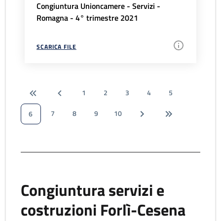
Congiuntura Unioncamere - Servizi -
Romagna - 4° trimestre 2021
SCARICA FILE
1
2
3
4
5
7
8
9
10
6
Congiuntura servizi e
costruzioni Forlì-Cesena