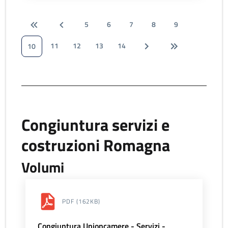
5
6
7
8
9
11
12
13
14
10
Congiuntura servizi e
costruzioni Romagna
Volumi
PDF
(162KB)
Congiuntura Unioncamere - Servizi -