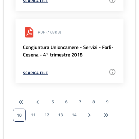
SCARICA FILE
PDF
(168KB)
Congiuntura Unioncamere - Servizi - Forlì-
Cesena - 4° trimestre 2018
SCARICA FILE
5
6
7
8
9
11
12
13
14
10