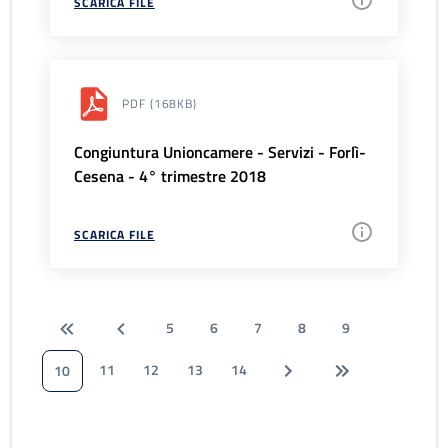
SCARICA FILE
PDF
(168KB)
Congiuntura Unioncamere - Servizi - Forlì-
Cesena - 4° trimestre 2018
SCARICA FILE
5
6
7
8
9
11
12
13
14
10