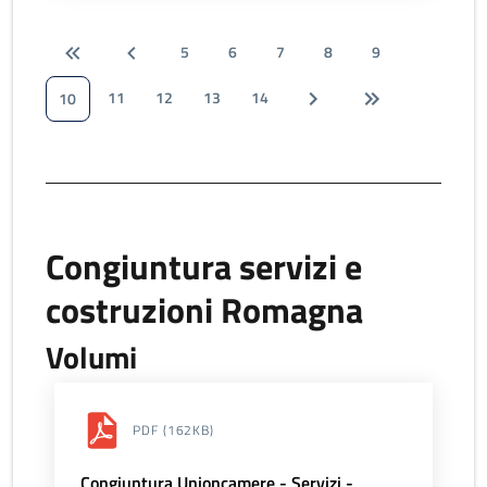
5
6
7
8
9
11
12
13
14
10
Congiuntura servizi e
costruzioni Romagna
Volumi
PDF
(162KB)
Congiuntura Unioncamere - Servizi -