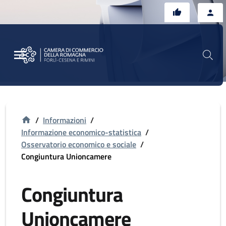
Vai al contenuto principale
Vai al footer
/
Informazioni
/
Informazione economico-statistica
/
Osservatorio economico e sociale
/
Congiuntura Unioncamere
Congiuntura
Unioncamere