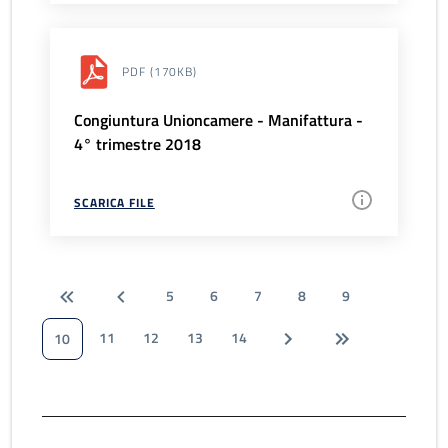
PDF
(170KB)
Congiuntura Unioncamere - Manifattura -
4° trimestre 2018
SCARICA FILE
5
6
7
8
9
11
12
13
14
10