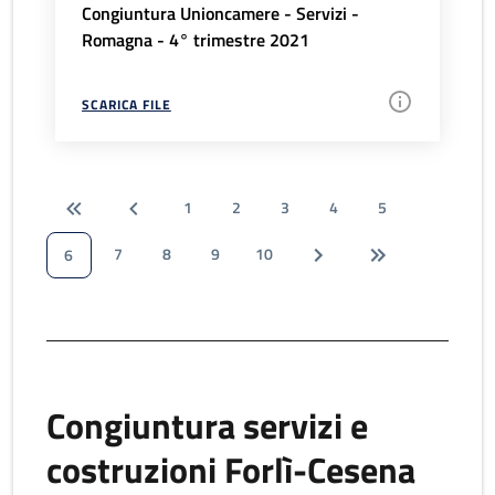
Congiuntura Unioncamere - Servizi -
Romagna - 4° trimestre 2021
SCARICA FILE
1
2
3
4
5
7
8
9
10
6
Congiuntura servizi e
costruzioni Forlì-Cesena