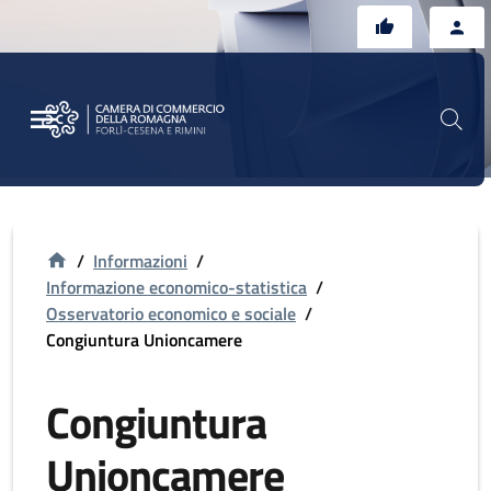
Vai al contenuto principale
Vai al footer
/
Informazioni
/
Informazione economico-statistica
/
Osservatorio economico e sociale
/
Congiuntura Unioncamere
Congiuntura
Unioncamere