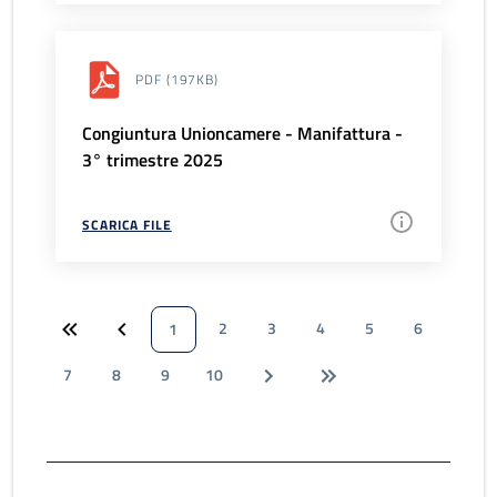
PDF
(197KB)
Congiuntura Unioncamere - Manifattura -
3° trimestre 2025
SCARICA FILE
2
3
4
5
6
1
7
8
9
10