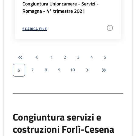
Congiuntura Unioncamere - Servizi -
Romagna - 4° trimestre 2021
SCARICA FILE
1
2
3
4
5
7
8
9
10
6
Congiuntura servizi e
costruzioni Forlì-Cesena