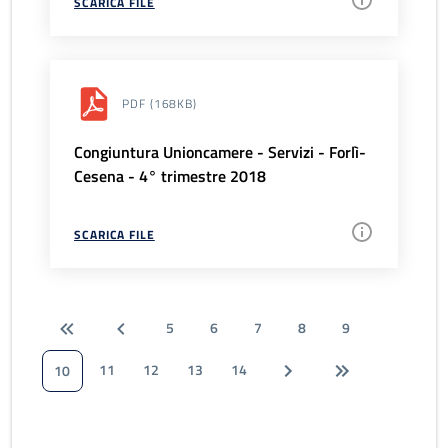
SCARICA FILE
PDF
(168KB)
Congiuntura Unioncamere - Servizi - Forlì-
Cesena - 4° trimestre 2018
SCARICA FILE
5
6
7
8
9
11
12
13
14
10