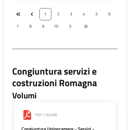
2
3
4
5
6
1
7
8
9
10
Congiuntura servizi e
costruzioni Romagna
Volumi
PDF
(162KB)
Congiuntura Unioncamere - Servizi -