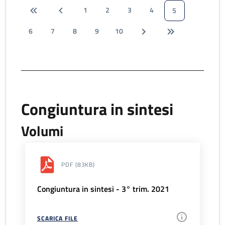
1
2
3
4
5
6
7
8
9
10
Congiuntura in sintesi
Volumi
PDF
(83KB)
Congiuntura in sintesi - 3° trim. 2021
SCARICA FILE