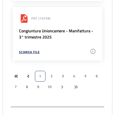
PDF
(197KB)
Congiuntura Unioncamere - Manifattura -
3° trimestre 2025
SCARICA FILE
2
3
4
5
6
1
7
8
9
10