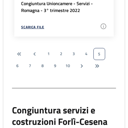
Congiuntura Unioncamere - Servizi -
Romagna - 3° trimestre 2022
SCARICA FILE
1
2
3
4
5
6
7
8
9
10
Congiuntura servizi e
costruzioni Forlì-Cesena