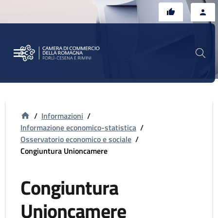
Vai al contenuto principale
Vai al footer
/
Informazioni
/
Informazione economico-statistica
/
Osservatorio economico e sociale
/
Congiuntura Unioncamere
Congiuntura
Unioncamere