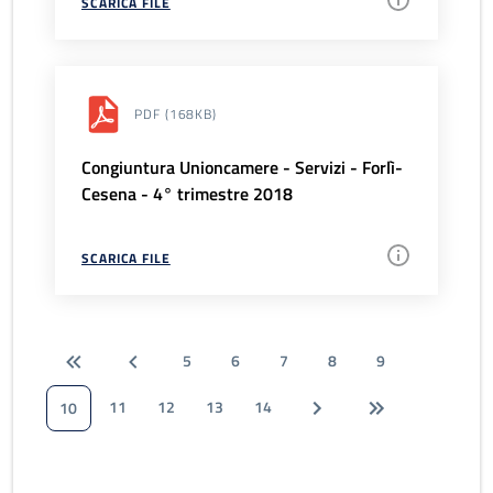
SCARICA FILE
PDF
(168KB)
Congiuntura Unioncamere - Servizi - Forlì-
Cesena - 4° trimestre 2018
SCARICA FILE
5
6
7
8
9
11
12
13
14
10