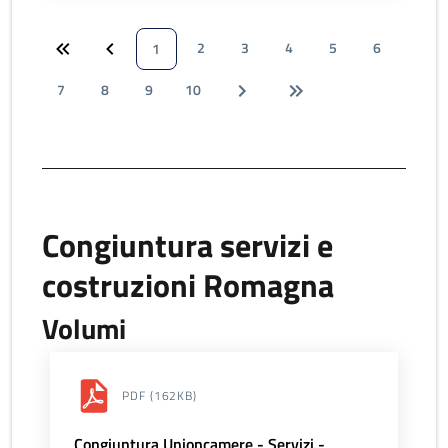
2
3
4
5
6
1
7
8
9
10
Congiuntura servizi e
costruzioni Romagna
Volumi
PDF
(162KB)
Congiuntura Unioncamere - Servizi -