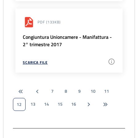
PDF
(133KB)
Congiuntura Unioncamere - Manifattura -
2° trimestre 2017
SCARICA FILE
7
8
9
10
11
13
14
15
16
12