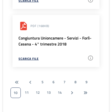
SCARICA FILE
PDF
(168KB)
Congiuntura Unioncamere - Servizi - Forlì-
Cesena - 4° trimestre 2018
SCARICA FILE
5
6
7
8
9
11
12
13
14
10