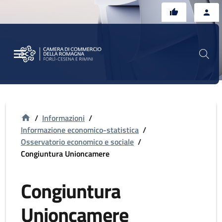
Vai al contenuto principale
Vai al footer
/
Informazioni
/
Informazione economico-statistica
/
Osservatorio economico e sociale
/
Congiuntura Unioncamere
Congiuntura
Unioncamere