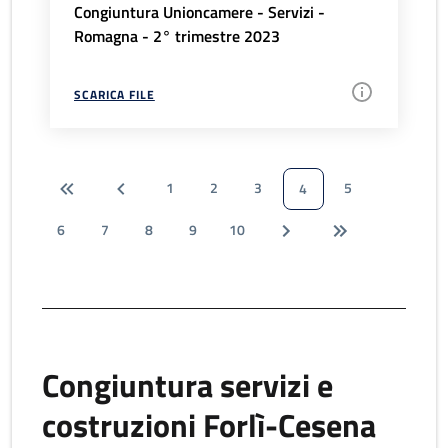
Congiuntura Unioncamere - Servizi -
Romagna - 2° trimestre 2023
SCARICA FILE
1
2
3
5
4
6
7
8
9
10
Congiuntura servizi e
costruzioni Forlì-Cesena