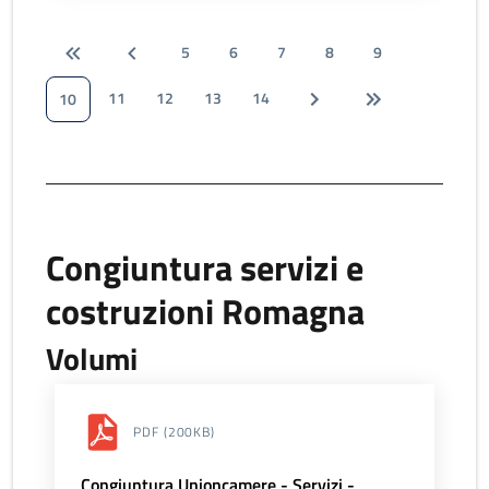
5
6
7
8
9
11
12
13
14
10
Congiuntura servizi e
costruzioni Romagna
Volumi
PDF
(200KB)
Congiuntura Unioncamere - Servizi -