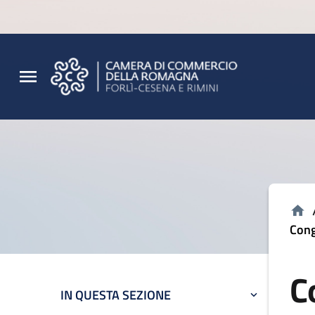
Vai al contenuto principale
Vai al footer
Cong
C
IN QUESTA SEZIONE