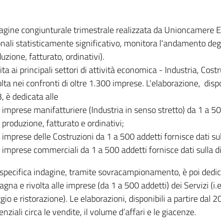
dagine congiunturale trimestrale realizzata da Unioncamere
onali statisticamente significativo, monitora l'andamento degl
uzione, fatturato, ordinativi).
ita ai principali settori di attività economica - Industria, Cos
lta nei confronti di oltre 1.300 imprese. L'elaborazione, disp
, è dedicata alle
imprese manifatturiere (Industria in senso stretto) da 1 a 50
produzione, fatturato e ordinativi;
imprese delle Costruzioni da 1 a 500 addetti fornisce dati s
imprese commerciali da 1 a 500 addetti fornisce dati sulla d
specifica indagine, tramite sovracampionamento, è poi dedicata
na e rivolta alle imprese (da 1 a 500 addetti) dei Servizi (i.
gio e ristorazione). Le elaborazioni, disponibili a partire dal 
nziali circa le vendite, il volume d’affari e le giacenze.