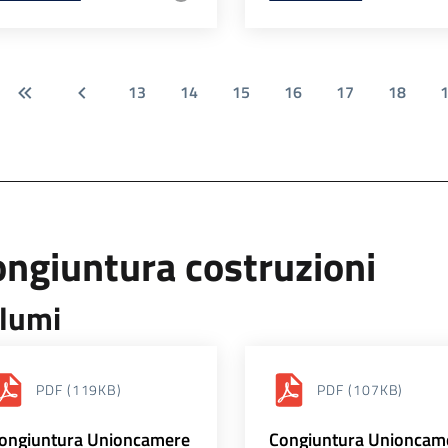
13
14
15
16
17
18
ngiuntura costruzioni
lumi
PDF
(119KB)
PDF
(107KB)
ongiuntura Unioncamere
Congiuntura Unioncam