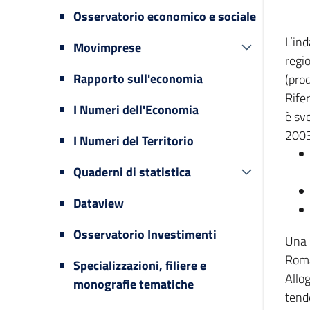
Osservatorio economico e sociale
L’in
Movimprese
regi
Rapporto sull'economia
(prod
Rifer
I Numeri dell'Economia
è svo
2003
I Numeri del Territorio
Quaderni di statistica
Dataview
Osservatorio Investimenti
Una 
Romag
Specializzazioni, filiere e
Allog
monografie tematiche
tende