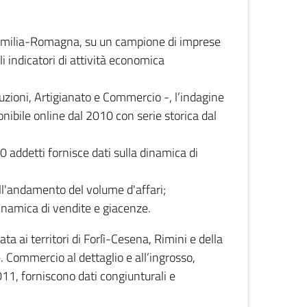
 Emilia-Romagna, su un campione di imprese
i indicatori di attività economica
truzioni, Artigianato e Commercio -, l’indagine
onibile online dal 2010 con serie storica dal
0 addetti fornisce dati sulla dinamica di
ull'andamento del volume d'affari;
inamica di vendite e giacenze.
 ai territori di Forlì-Cesena, Rimini e della
e. Commercio al dettaglio e all’ingrosso,
2011, forniscono dati congiunturali e