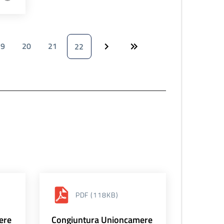
19
20
21
22
PDF
(118KB)
ere
Congiuntura Unioncamere