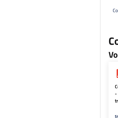
Co
C
Vo
C
-
t
S