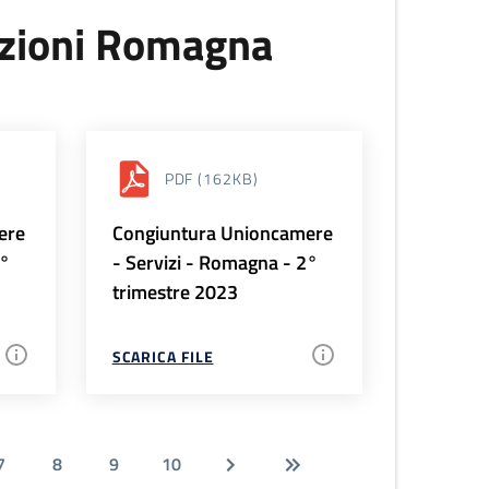
uzioni Romagna
PDF
(162KB)
ere
Congiuntura Unioncamere
3°
- Servizi - Romagna - 2°
trimestre 2023
SCARICA FILE
7
8
9
10