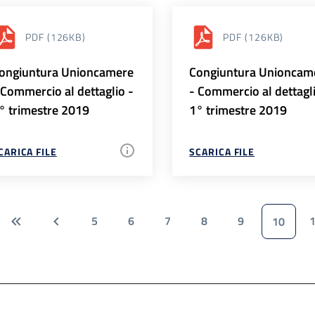
PDF
(126KB)
PDF
(126KB)
ongiuntura Unioncamere
Congiuntura Unioncam
 Commercio al dettaglio -
- Commercio al dettagl
° trimestre 2019
1° trimestre 2019
CARICA FILE
SCARICA FILE
5
6
7
8
9
10