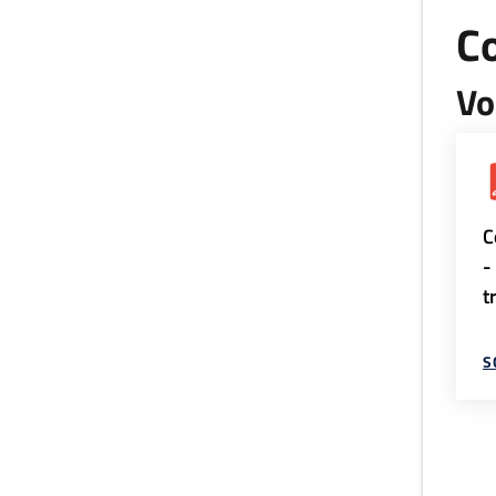
Co
Vo
C
-
t
S