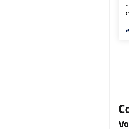
-
t
S
C
Vo