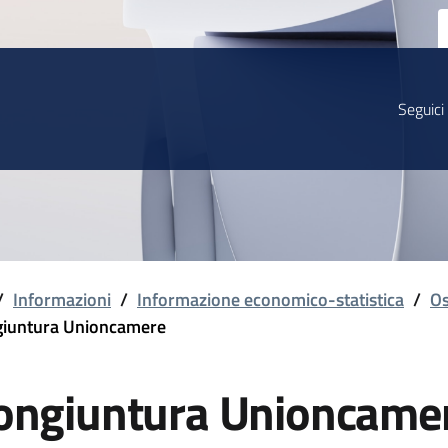
Seguici
/
Informazioni
/
Informazione economico-statistica
/
Os
iuntura Unioncamere
ongiuntura Unioncame