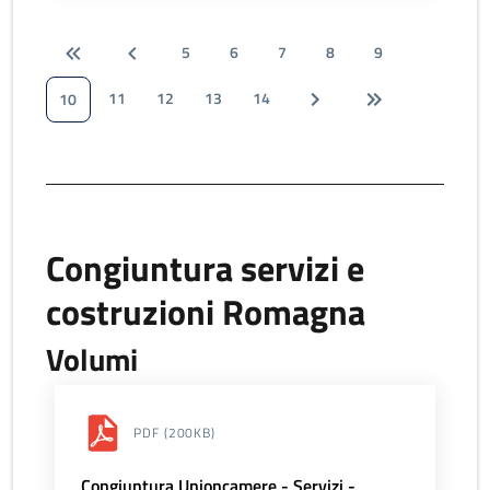
5
6
7
8
9
11
12
13
14
10
Congiuntura servizi e
costruzioni Romagna
Volumi
PDF
(200KB)
Congiuntura Unioncamere - Servizi -