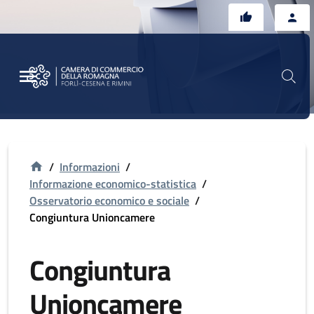
Vai al contenuto principale
Vai al footer
/
Informazioni
/
Informazione economico-statistica
/
Osservatorio economico e sociale
/
Congiuntura Unioncamere
Congiuntura
Unioncamere