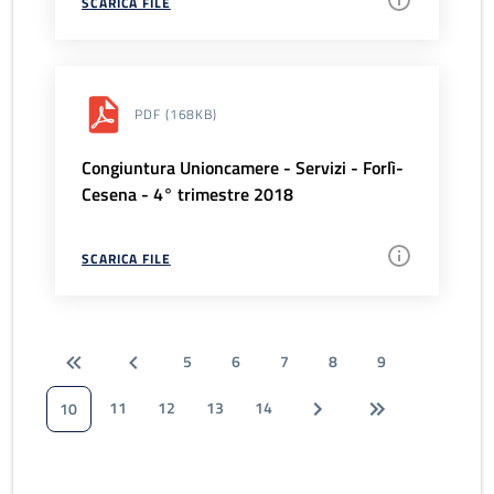
SCARICA FILE
PDF
(168KB)
Congiuntura Unioncamere - Servizi - Forlì-
Cesena - 4° trimestre 2018
SCARICA FILE
5
6
7
8
9
11
12
13
14
10