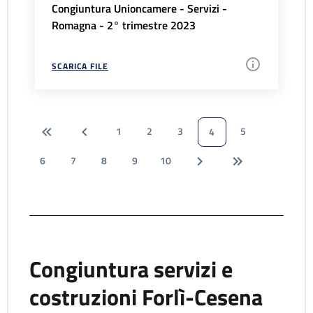
Congiuntura Unioncamere - Servizi -
Romagna - 2° trimestre 2023
SCARICA FILE
1
2
3
5
4
6
7
8
9
10
Congiuntura servizi e
costruzioni Forlì-Cesena