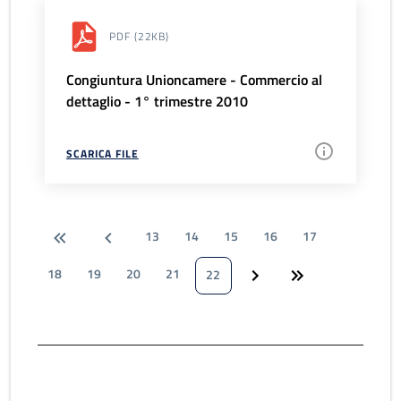
PDF
(22KB)
Congiuntura Unioncamere - Commercio al
dettaglio - 1° trimestre 2010
SCARICA FILE
13
14
15
16
17
18
19
20
21
22