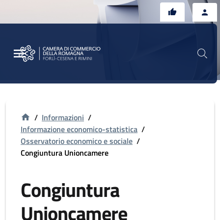
Vai al contenuto principale
Vai al footer
/
Informazioni
/
Informazione economico-statistica
/
Osservatorio economico e sociale
/
Congiuntura Unioncamere
Congiuntura
Unioncamere