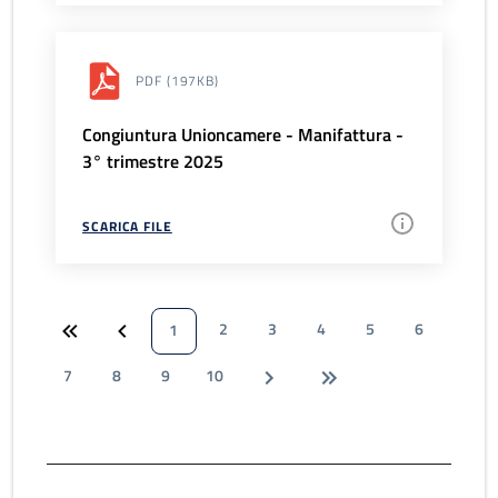
PDF
(197KB)
Congiuntura Unioncamere - Manifattura -
3° trimestre 2025
SCARICA FILE
2
3
4
5
6
1
7
8
9
10