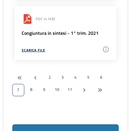
PDF
(41KB)
Congiuntura in sintesi - 1° trim. 2021
SCARICA FILE
2
3
4
5
6
8
9
10
11
7