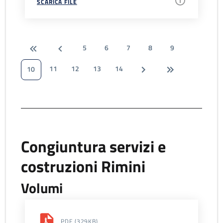
SCARICA FILE
5
6
7
8
9
11
12
13
14
10
Congiuntura servizi e
costruzioni Rimini
Volumi
PDF
(329KB)