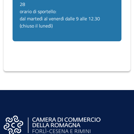
28
orario di sportello:
dal martedì al venerdì dalle 9 alle 12.30
(chiuso il lunedì)