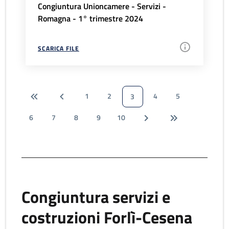
Congiuntura Unioncamere - Servizi -
Romagna - 1° trimestre 2024
SCARICA FILE
1
2
4
5
3
6
7
8
9
10
Congiuntura servizi e
costruzioni Forlì-Cesena