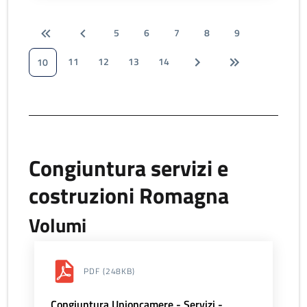
5
6
7
8
9
11
12
13
14
10
Congiuntura servizi e
costruzioni Romagna
Volumi
PDF
(248KB)
Congiuntura Unioncamere - Servizi -