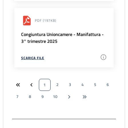
PDF
(197KB)
Congiuntura Unioncamere - Manifattura -
3° trimestre 2025
SCARICA FILE
2
3
4
5
6
1
7
8
9
10