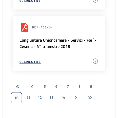
SCARICA FILE
PDF
(168KB)
Congiuntura Unioncamere - Servizi - Forlì-
Cesena - 4° trimestre 2018
SCARICA FILE
5
6
7
8
9
11
12
13
14
10