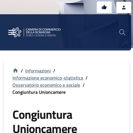
Vai al contenuto principale
Vai al footer
/
Informazioni
/
Informazione economico-statistica
/
Osservatorio economico e sociale
/
Congiuntura Unioncamere
Congiuntura
Unioncamere