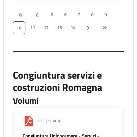
5
6
7
8
9
11
12
13
14
10
Congiuntura servizi e
costruzioni Romagna
Volumi
PDF
(248KB)
Congiuntura Unioncamere - Servizi -