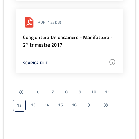
PDF
(133KB)
Congiuntura Unioncamere - Manifattura -
2° trimestre 2017
SCARICA FILE
7
8
9
10
11
13
14
15
16
12