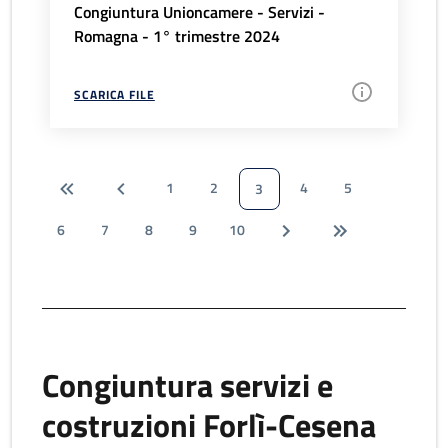
Congiuntura Unioncamere - Servizi -
Romagna - 1° trimestre 2024
SCARICA FILE
1
2
4
5
3
6
7
8
9
10
Congiuntura servizi e
costruzioni Forlì-Cesena