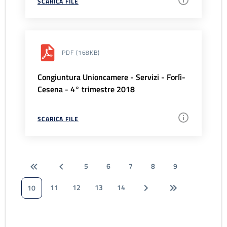
SCARICA FILE
PDF
(168KB)
Congiuntura Unioncamere - Servizi - Forlì-
Cesena - 4° trimestre 2018
SCARICA FILE
5
6
7
8
9
11
12
13
14
10