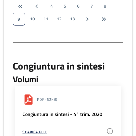
4
5
6
7
8
10
11
12
13
9
Congiuntura in sintesi
Volumi
PDF
(82KB)
Congiuntura in sintesi - 4° trim. 2020
SCARICA FILE