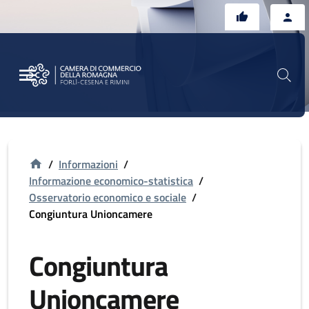
Vai al contenuto principale
Vai al footer
/
Informazioni
/
Informazione economico-statistica
/
Osservatorio economico e sociale
/
Congiuntura Unioncamere
Congiuntura
Unioncamere