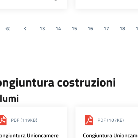
13
14
15
16
17
18
ngiuntura costruzioni
lumi
PDF
(119KB)
PDF
(107KB)
ongiuntura Unioncamere
Congiuntura Unioncam