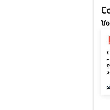
Co
Vo
C
-
R
2
S