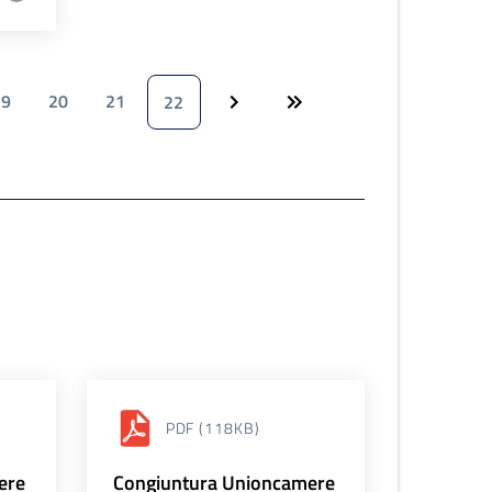
19
20
21
22
PDF
(118KB)
ere
Congiuntura Unioncamere