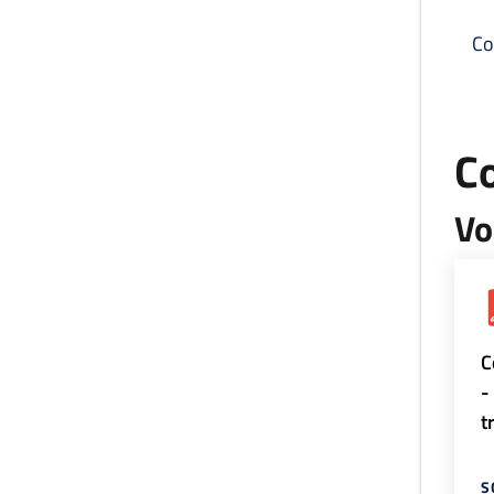
Co
C
Vo
C
-
t
S