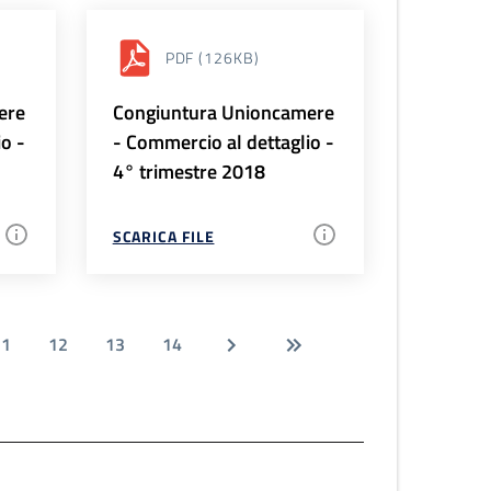
PDF
(126KB)
ere
Congiuntura Unioncamere
io -
- Commercio al dettaglio -
4° trimestre 2018
SCARICA FILE
11
12
13
14