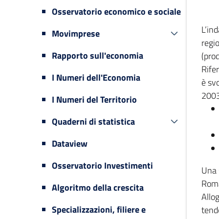
Osservatorio economico e sociale
L’in
Movimprese
regi
Rapporto sull'economia
(prod
Rifer
I Numeri dell'Economia
è svo
2003
I Numeri del Territorio
Quaderni di statistica
Dataview
Osservatorio Investimenti
Una 
Romag
Algoritmo della crescita
Allog
Specializzazioni, filiere e
tende