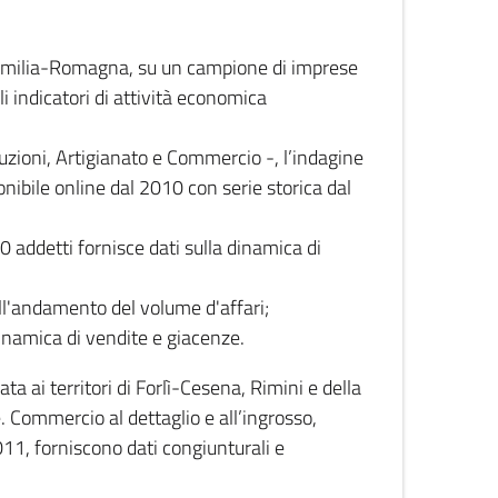
 Emilia-Romagna, su un campione di imprese
i indicatori di attività economica
truzioni, Artigianato e Commercio -, l’indagine
onibile online dal 2010 con serie storica dal
0 addetti fornisce dati sulla dinamica di
ull'andamento del volume d'affari;
inamica di vendite e giacenze.
 ai territori di Forlì-Cesena, Rimini e della
e. Commercio al dettaglio e all’ingrosso,
2011, forniscono dati congiunturali e