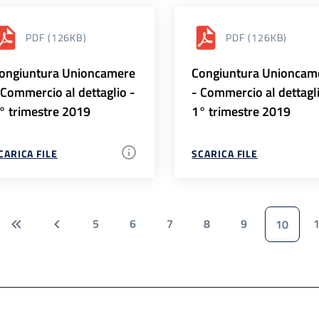
PDF
(126KB)
PDF
(126KB)
ongiuntura Unioncamere
Congiuntura Unioncam
 Commercio al dettaglio -
- Commercio al dettagl
° trimestre 2019
1° trimestre 2019
CARICA FILE
SCARICA FILE
5
6
7
8
9
10