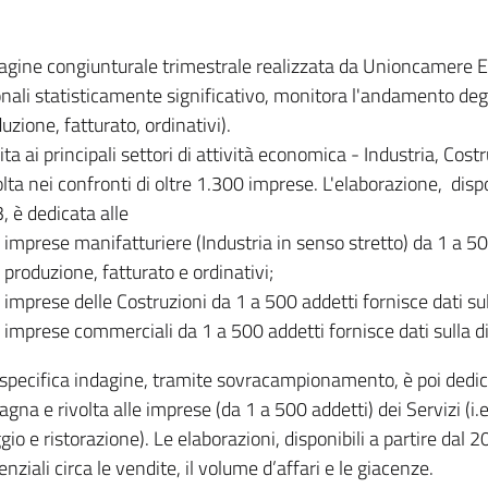
dagine congiunturale trimestrale realizzata da Unioncamere
onali statisticamente significativo, monitora l'andamento degl
uzione, fatturato, ordinativi).
ita ai principali settori di attività economica - Industria, Cos
lta nei confronti di oltre 1.300 imprese. L'elaborazione, disp
, è dedicata alle
imprese manifatturiere (Industria in senso stretto) da 1 a 50
produzione, fatturato e ordinativi;
imprese delle Costruzioni da 1 a 500 addetti fornisce dati s
imprese commerciali da 1 a 500 addetti fornisce dati sulla d
specifica indagine, tramite sovracampionamento, è poi dedicata
na e rivolta alle imprese (da 1 a 500 addetti) dei Servizi (i.
gio e ristorazione). Le elaborazioni, disponibili a partire dal 
nziali circa le vendite, il volume d’affari e le giacenze.