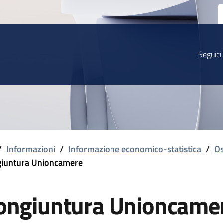
Seguici
/
Informazioni
/
Informazione economico-statistica
/
Os
iuntura Unioncamere
ongiuntura Unioncame