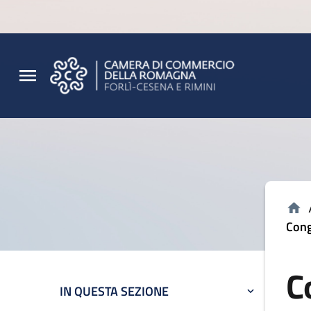
Vai al contenuto principale
Vai al footer
Cong
C
IN QUESTA SEZIONE