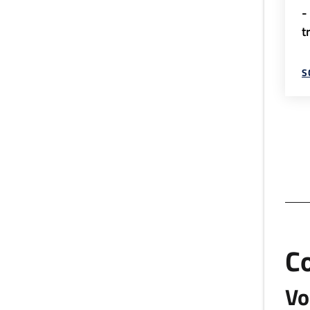
-
t
S
C
Vo