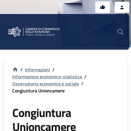
Vai al contenuto principale
Vai al footer
/
Informazioni
/
Informazione economico-statistica
/
Osservatorio economico e sociale
/
Congiuntura Unioncamere
Congiuntura
Unioncamere