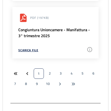
PDF
(197KB)
Congiuntura Unioncamere - Manifattura -
3° trimestre 2025
SCARICA FILE
2
3
4
5
6
1
7
8
9
10