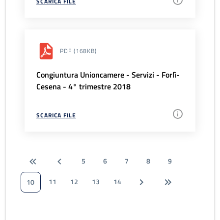
SCARICA FILE
PDF
(168KB)
Congiuntura Unioncamere - Servizi - Forlì-
Cesena - 4° trimestre 2018
SCARICA FILE
5
6
7
8
9
11
12
13
14
10