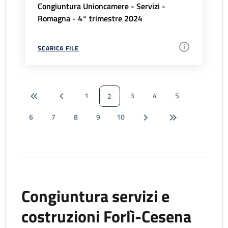
Congiuntura Unioncamere - Servizi -
Romagna - 4° trimestre 2024
SCARICA FILE
1
3
4
5
2
6
7
8
9
10
Congiuntura servizi e
costruzioni Forlì-Cesena