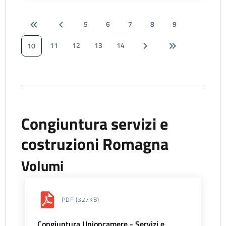
5
6
7
8
9
11
12
13
14
10
Congiuntura servizi e
costruzioni Romagna
Volumi
PDF
(327KB)
Congiuntura Unioncamere - Servizi e