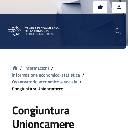
Vai al contenuto principale
Vai al footer
/
Informazioni
/
Informazione economico-statistica
/
Osservatorio economico e sociale
/
Congiuntura Unioncamere
Congiuntura
Unioncamere