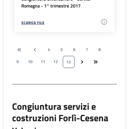
Romagna - 1° trimestre 2017
SCARICA FILE
4
5
6
7
8
9
10
11
12
13
Congiuntura servizi e
costruzioni Forlì-Cesena