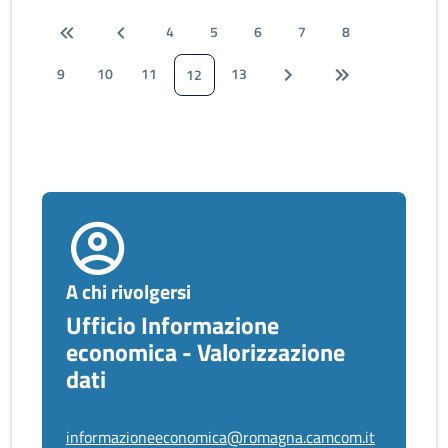
4
5
6
7
8
9
10
11
13
12
A chi rivolgersi
Ufficio Informazione
economica - Valorizzazione
dati
informazioneeconomica@romagna.camcom.it