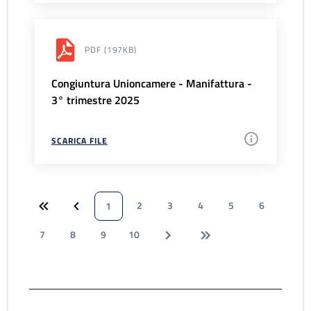
PDF
(197KB)
Congiuntura Unioncamere - Manifattura -
3° trimestre 2025
SCARICA FILE
2
3
4
5
6
1
7
8
9
10