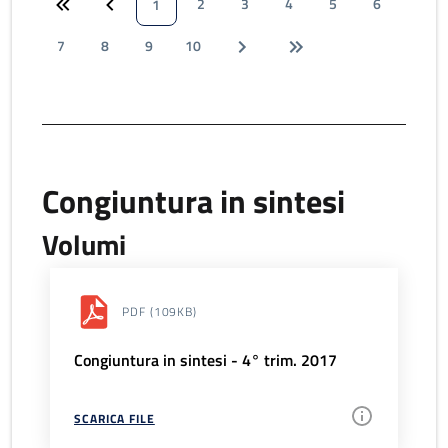
2
3
4
5
6
1
7
8
9
10
Congiuntura in sintesi
Volumi
PDF
(109KB)
Congiuntura in sintesi - 4° trim. 2017
SCARICA FILE