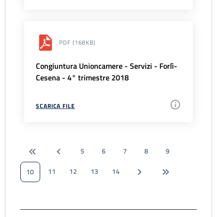
PDF
(168KB)
Congiuntura Unioncamere - Servizi - Forlì-
Cesena - 4° trimestre 2018
SCARICA FILE
5
6
7
8
9
11
12
13
14
10