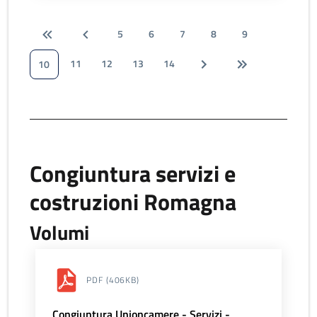
5
6
7
8
9
11
12
13
14
10
Congiuntura servizi e
costruzioni Romagna
Volumi
PDF
(406KB)
Congiuntura Unioncamere - Servizi -