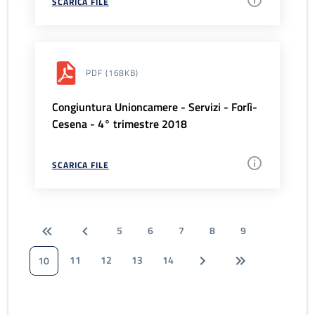
SCARICA FILE
PDF
(168KB)
Congiuntura Unioncamere - Servizi - Forlì-
Cesena - 4° trimestre 2018
SCARICA FILE
5
6
7
8
9
11
12
13
14
10