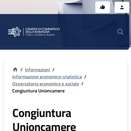
Vai al contenuto principale
Vai al footer
/
Informazioni
/
Informazione economico-statistica
/
Osservatorio economico e sociale
/
Congiuntura Unioncamere
Congiuntura
Unioncamere