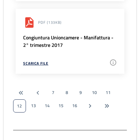
PDF
(133KB)
Congiuntura Unioncamere - Manifattura -
2° trimestre 2017
SCARICA FILE
7
8
9
10
11
13
14
15
16
12