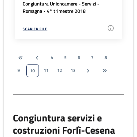
Congiuntura Unioncamere - Servizi -
Romagna - 4° trimestre 2018
SCARICA FILE
4
5
6
7
8
9
11
12
13
10
Congiuntura servizi e
costruzioni Forlì-Cesena