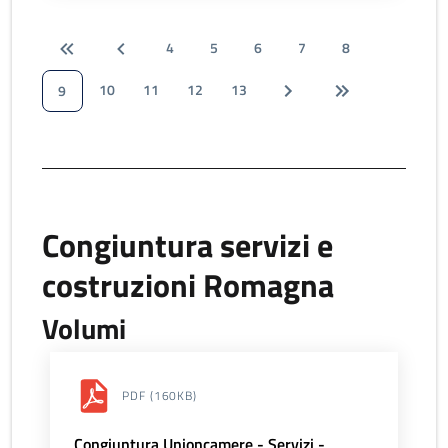
4
5
6
7
8
10
11
12
13
9
Congiuntura servizi e
costruzioni Romagna
Volumi
PDF
(160KB)
Congiuntura Unioncamere - Servizi -