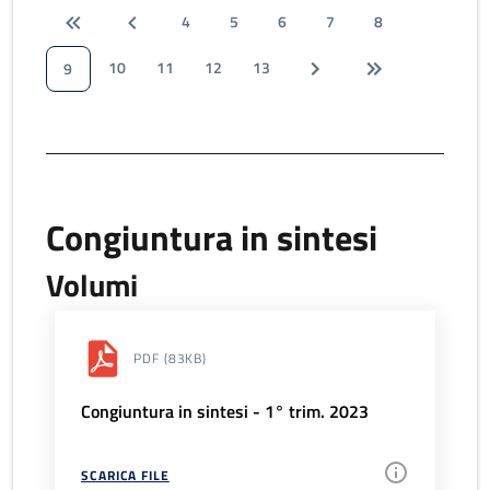
4
5
6
7
8
10
11
12
13
9
Congiuntura in sintesi
Volumi
PDF
(83KB)
Congiuntura in sintesi - 1° trim. 2023
SCARICA FILE