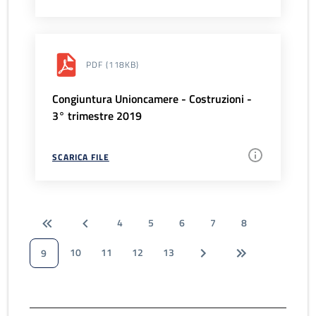
PDF
(118KB)
Congiuntura Unioncamere - Costruzioni -
3° trimestre 2019
SCARICA FILE
4
5
6
7
8
10
11
12
13
9