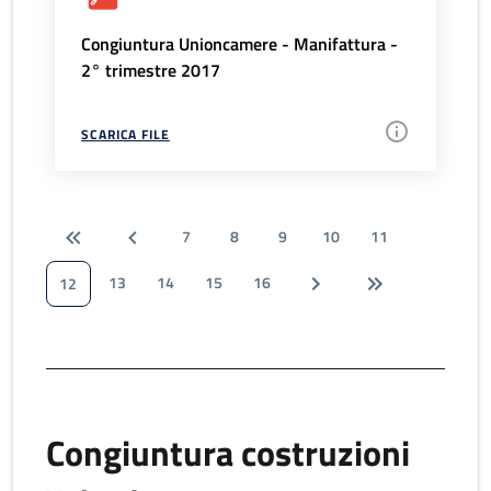
Congiuntura Unioncamere - Manifattura -
2° trimestre 2017
SCARICA FILE
7
8
9
10
11
13
14
15
16
12
Congiuntura costruzioni