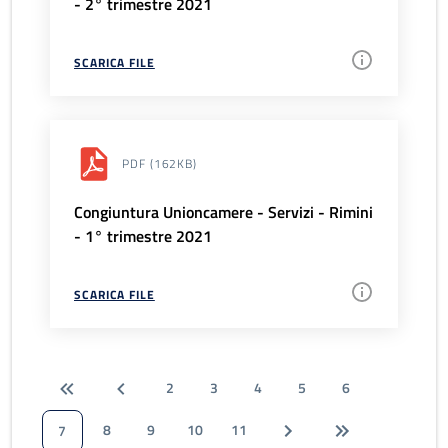
- 2° trimestre 2021
SCARICA FILE
PDF
(162KB)
Congiuntura Unioncamere - Servizi - Rimini
- 1° trimestre 2021
SCARICA FILE
2
3
4
5
6
8
9
10
11
7