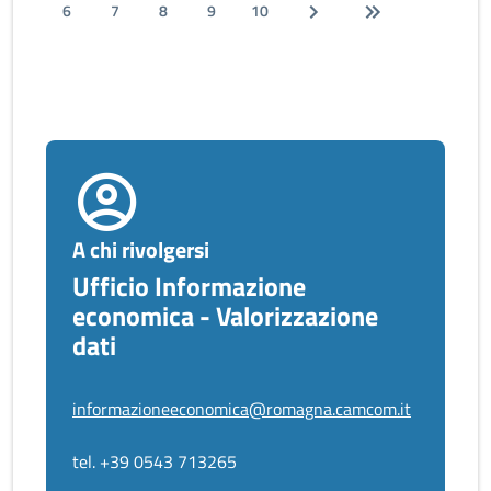
6
7
8
9
10
A chi rivolgersi
Ufficio Informazione
economica - Valorizzazione
dati
informazioneeconomica@romagna.camcom.it
tel. +39 0543 713265