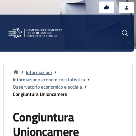
Vai al contenuto principale
Vai al footer
/
Informazioni
/
Informazione economico-statistica
/
Osservatorio economico e sociale
/
Congiuntura Unioncamere
Congiuntura
Unioncamere