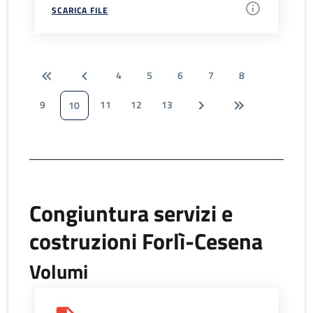
SCARICA FILE
4
5
6
7
8
9
11
12
13
10
Congiuntura servizi e
costruzioni Forlì-Cesena
Volumi