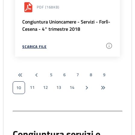
PDF
(168KB)
Congiuntura Unioncamere - Servizi - Forlì-
Cesena - 4° trimestre 2018
SCARICA FILE
5
6
7
8
9
11
12
13
14
10
Congiuntura servizi e