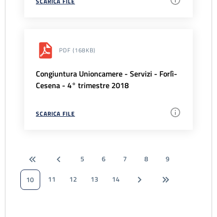
SCARICA FILE
PDF
(168KB)
Congiuntura Unioncamere - Servizi - Forlì-
Cesena - 4° trimestre 2018
SCARICA FILE
5
6
7
8
9
11
12
13
14
10