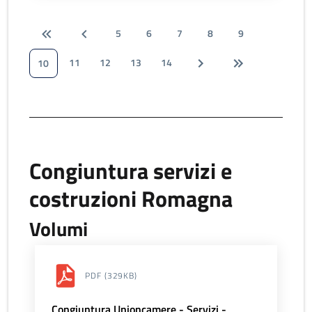
5
6
7
8
9
11
12
13
14
10
Congiuntura servizi e
costruzioni Romagna
Volumi
PDF
(329KB)
Congiuntura Unioncamere - Servizi -