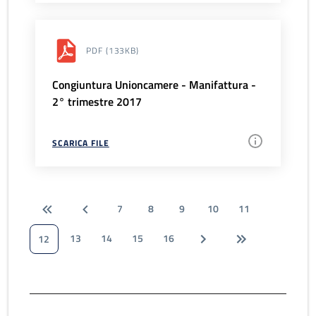
PDF
(133KB)
Congiuntura Unioncamere - Manifattura -
2° trimestre 2017
SCARICA FILE
7
8
9
10
11
13
14
15
16
12