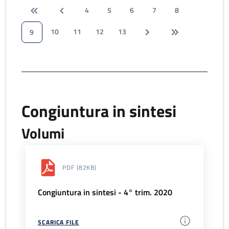
4
5
6
7
8
10
11
12
13
9
Congiuntura in sintesi
Volumi
PDF
(82KB)
Congiuntura in sintesi - 4° trim. 2020
SCARICA FILE