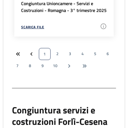
Congiuntura Unioncamere - Servizi e
Costruzioni - Romagna - 3° trimestre 2025
SCARICA FILE
2
3
4
5
6
1
7
8
9
10
Congiuntura servizi e
costruzioni Forlì-Cesena