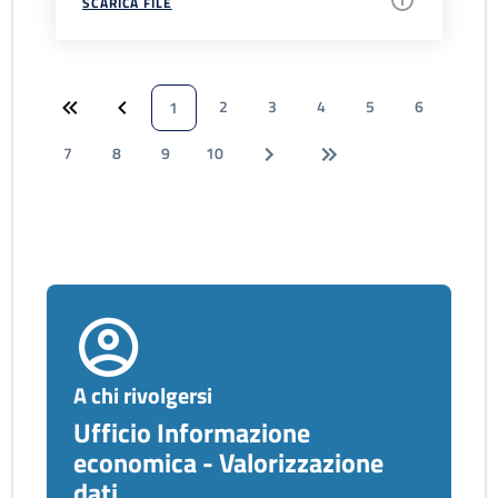
SCARICA FILE
2
3
4
5
6
1
7
8
9
10
A chi rivolgersi
Ufficio Informazione
economica - Valorizzazione
dati