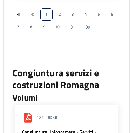
2
3
4
5
6
1
7
8
9
10
Congiuntura servizi e
costruzioni Romagna
Volumi
PDF
(150KB)
Congiuntura Unioncamere - Servizi -