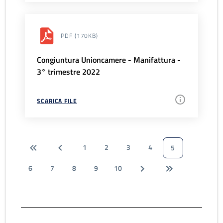
PDF
(170KB)
Congiuntura Unioncamere - Manifattura -
3° trimestre 2022
SCARICA FILE
1
2
3
4
5
6
7
8
9
10