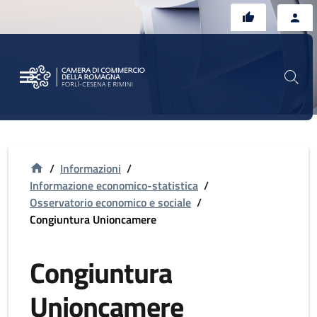
Vai al contenuto principale
Vai al footer
/
Informazioni
/
Informazione economico-statistica
/
Osservatorio economico e sociale
/
Congiuntura Unioncamere
Congiuntura
Unioncamere