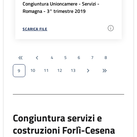
Congiuntura Unioncamere - Servizi -
Romagna - 3° trimestre 2019
SCARICA FILE
4
5
6
7
8
10
11
12
13
9
Congiuntura servizi e
costruzioni Forlì-Cesena