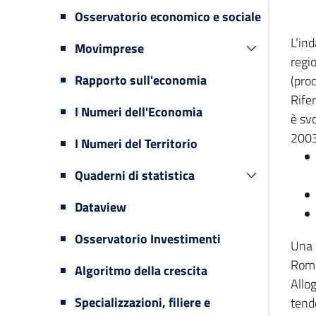
Osservatorio economico e sociale
L’in
Movimprese
regi
Rapporto sull'economia
(prod
Rifer
I Numeri dell'Economia
è svo
2003
I Numeri del Territorio
Quaderni di statistica
Dataview
Osservatorio Investimenti
Una 
Romag
Algoritmo della crescita
Allog
Specializzazioni, filiere e
tende