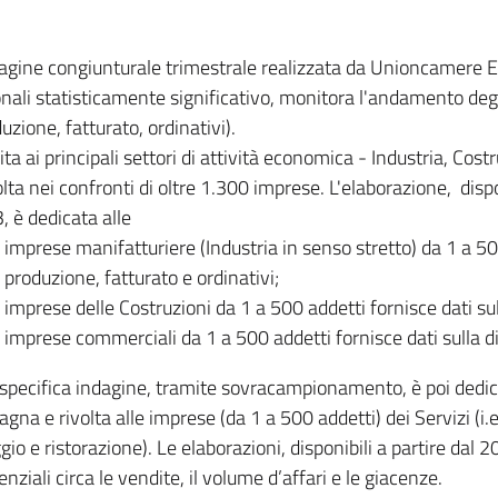
dagine congiunturale trimestrale realizzata da Unioncamere
onali statisticamente significativo, monitora l'andamento degl
uzione, fatturato, ordinativi).
ita ai principali settori di attività economica - Industria, Cos
lta nei confronti di oltre 1.300 imprese. L'elaborazione, disp
, è dedicata alle
imprese manifatturiere (Industria in senso stretto) da 1 a 50
produzione, fatturato e ordinativi;
imprese delle Costruzioni da 1 a 500 addetti fornisce dati s
imprese commerciali da 1 a 500 addetti fornisce dati sulla d
specifica indagine, tramite sovracampionamento, è poi dedicata
na e rivolta alle imprese (da 1 a 500 addetti) dei Servizi (i.
gio e ristorazione). Le elaborazioni, disponibili a partire dal 
nziali circa le vendite, il volume d’affari e le giacenze.