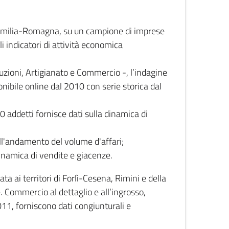
 Emilia-Romagna, su un campione di imprese
i indicatori di attività economica
truzioni, Artigianato e Commercio -, l’indagine
onibile online dal 2010 con serie storica dal
0 addetti fornisce dati sulla dinamica di
ull'andamento del volume d'affari;
inamica di vendite e giacenze.
 ai territori di Forlì-Cesena, Rimini e della
e. Commercio al dettaglio e all’ingrosso,
2011, forniscono dati congiunturali e