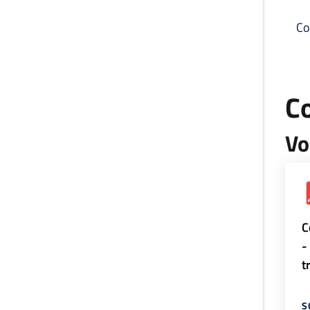
Co
C
Vo
C
-
t
S