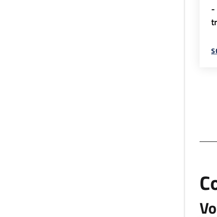
-
t
S
C
Vo