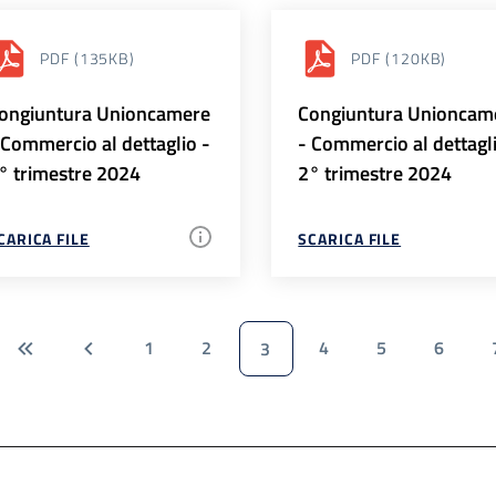
PDF
(135KB)
PDF
(120KB)
ongiuntura Unioncamere
Congiuntura Unioncam
 Commercio al dettaglio -
- Commercio al dettagl
° trimestre 2024
2° trimestre 2024
CARICA FILE
SCARICA FILE
1
2
4
5
6
3