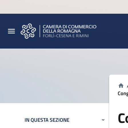
Vai al contenuto principale
Vai al footer
Cong
C
IN QUESTA SEZIONE