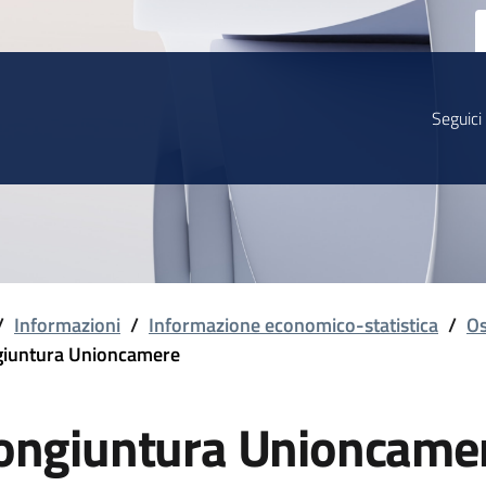
Seguici
/
Informazioni
/
Informazione economico-statistica
/
Os
iuntura Unioncamere
ongiuntura Unioncame