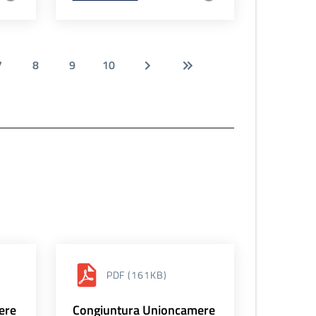
7
8
9
10
PDF
(161KB)
ere
Congiuntura Unioncamere