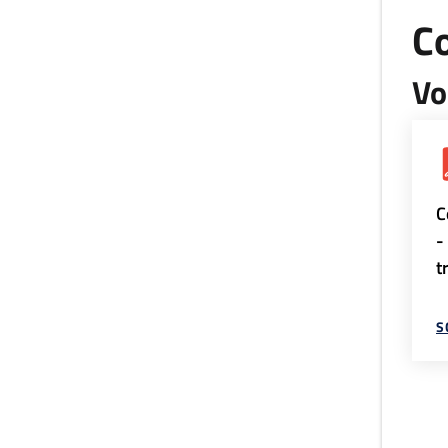
Co
Vo
C
-
t
S