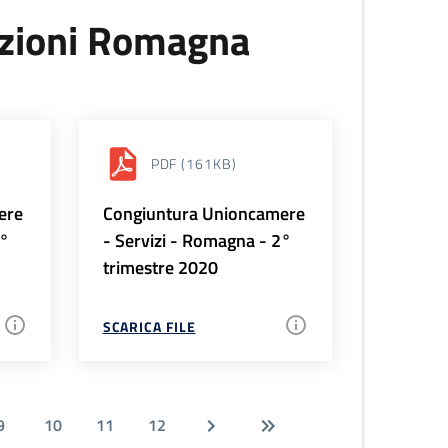
uzioni Romagna
PDF
(161KB)
ere
Congiuntura Unioncamere
3°
- Servizi - Romagna - 2°
trimestre 2020
SCARICA FILE
9
10
11
12