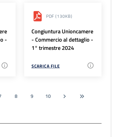
PDF
(130KB)
ere
Congiuntura Unioncamere
io -
- Commercio al dettaglio -
1° trimestre 2024
SCARICA FILE
7
8
9
10