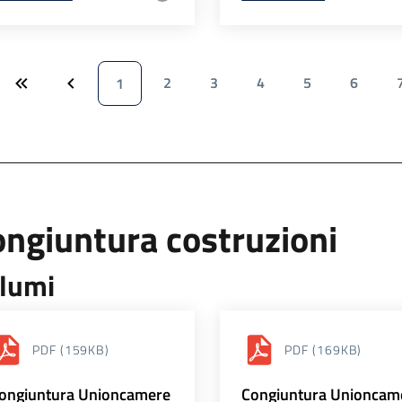
2
3
4
5
6
1
ngiuntura costruzioni
lumi
PDF
(159KB)
PDF
(169KB)
ongiuntura Unioncamere
Congiuntura Unioncam