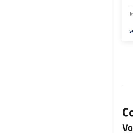
-
t
S
C
Vo