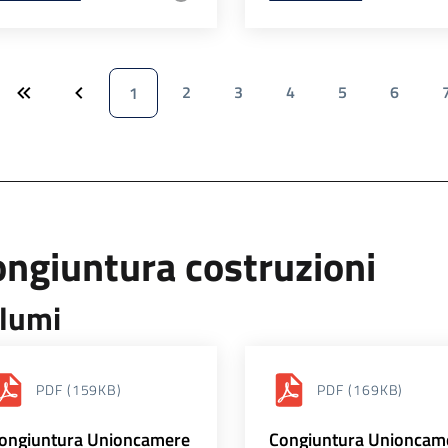
2
3
4
5
6
1
ngiuntura costruzioni
lumi
PDF
(159KB)
PDF
(169KB)
ongiuntura Unioncamere
Congiuntura Unioncam