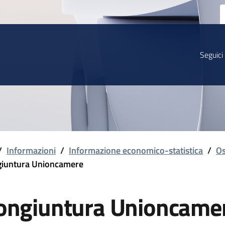
Seguici
/
Informazioni
/
Informazione economico-statistica
/
Os
iuntura Unioncamere
ongiuntura Unioncame