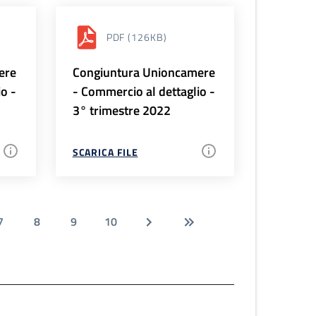
PDF
(126KB)
ere
Congiuntura Unioncamere
io -
- Commercio al dettaglio -
3° trimestre 2022
SCARICA FILE
7
8
9
10