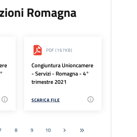
uzioni Romagna
PDF
(167KB)
ere
Congiuntura Unioncamere
1°
- Servizi - Romagna - 4°
trimestre 2021
SCARICA FILE
7
8
9
10