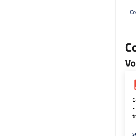
Co
C
Vo
C
-
t
S