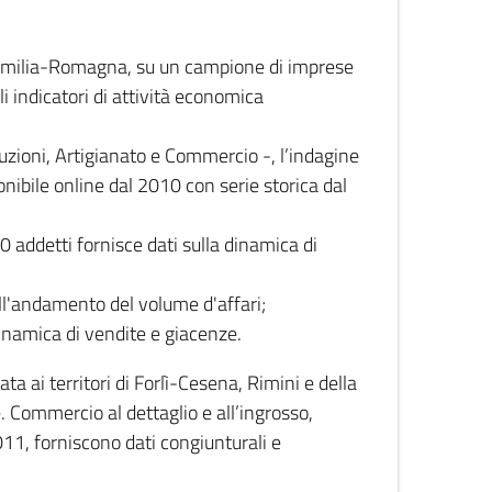
 Emilia-Romagna, su un campione di imprese
i indicatori di attività economica
truzioni, Artigianato e Commercio -, l’indagine
onibile online dal 2010 con serie storica dal
0 addetti fornisce dati sulla dinamica di
ull'andamento del volume d'affari;
inamica di vendite e giacenze.
 ai territori di Forlì-Cesena, Rimini e della
e. Commercio al dettaglio e all’ingrosso,
2011, forniscono dati congiunturali e