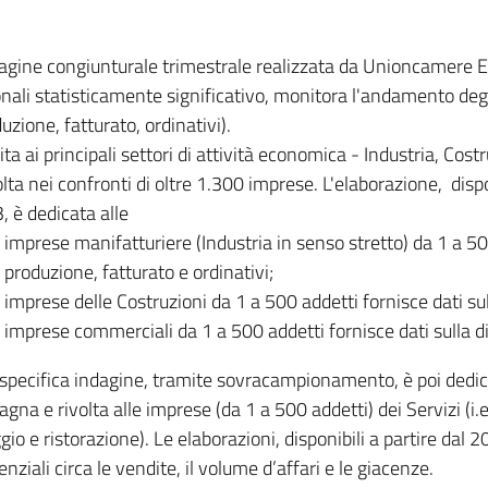
dagine congiunturale trimestrale realizzata da Unioncamere
onali statisticamente significativo, monitora l'andamento degl
uzione, fatturato, ordinativi).
ita ai principali settori di attività economica - Industria, Cos
lta nei confronti di oltre 1.300 imprese. L'elaborazione, disp
, è dedicata alle
imprese manifatturiere (Industria in senso stretto) da 1 a 50
produzione, fatturato e ordinativi;
imprese delle Costruzioni da 1 a 500 addetti fornisce dati s
imprese commerciali da 1 a 500 addetti fornisce dati sulla d
specifica indagine, tramite sovracampionamento, è poi dedicata
na e rivolta alle imprese (da 1 a 500 addetti) dei Servizi (i.
gio e ristorazione). Le elaborazioni, disponibili a partire dal 
nziali circa le vendite, il volume d’affari e le giacenze.