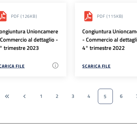
PDF
(126KB)
PDF
(115KB)
ongiuntura Unioncamere
Congiuntura Unioncam
 Commercio al dettaglio -
- Commercio al dettagl
° trimestre 2023
4° trimestre 2022
CARICA FILE
SCARICA FILE
1
2
3
4
6
5