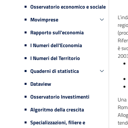
Osservatorio economico e sociale
L’in
Movimprese
regi
Rapporto sull'economia
(prod
Rifer
I Numeri dell'Economia
è svo
2003
I Numeri del Territorio
Quaderni di statistica
Dataview
Osservatorio Investimenti
Una 
Romag
Algoritmo della crescita
Allog
Specializzazioni, filiere e
tende