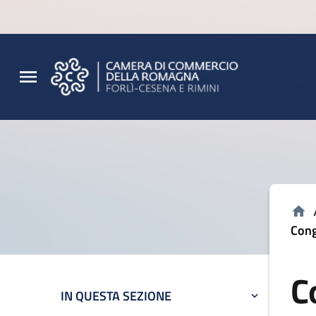
Vai al contenuto principale
Vai al footer
Cong
C
IN QUESTA SEZIONE