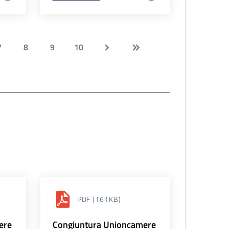
7
8
9
10
PDF
(161KB)
ere
Congiuntura Unioncamere