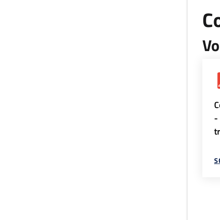
Co
Vo
C
-
t
S