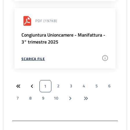
PDF
(197KB)
Congiuntura Unioncamere - Manifattura -
3° trimestre 2025
SCARICA FILE
2
3
4
5
6
1
7
8
9
10