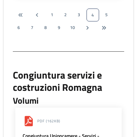
1
2
3
5
4
6
7
8
9
10
Congiuntura servizi e
costruzioni Romagna
Volumi
PDF
(162KB)
Congiuntura Unioncamere - Servizi -