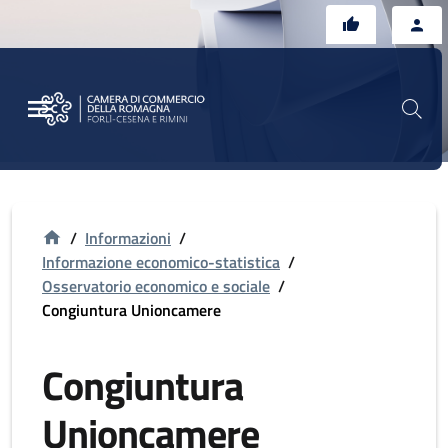
Vai al contenuto principale
Vai al footer
/
Informazioni
/
Informazione economico-statistica
/
Osservatorio economico e sociale
/
Congiuntura Unioncamere
Congiuntura
Unioncamere