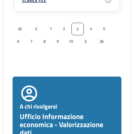
SCARICA FILE
1
2
4
5
3
6
7
8
9
10
A chi rivolgersi
Ufficio Informazione
economica - Valorizzazione
dati