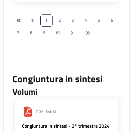
2
3
4
5
6
1
7
8
9
10
Congiuntura in sintesi
Volumi
PDF
(84KB)
Congiuntura in sintesi - 3° trimestre 2024