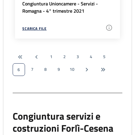
Congiuntura Unioncamere - Servizi -
Romagna - 4° trimestre 2021
SCARICA FILE
1
2
3
4
5
7
8
9
10
6
Congiuntura servizi e
costruzioni Forlì-Cesena