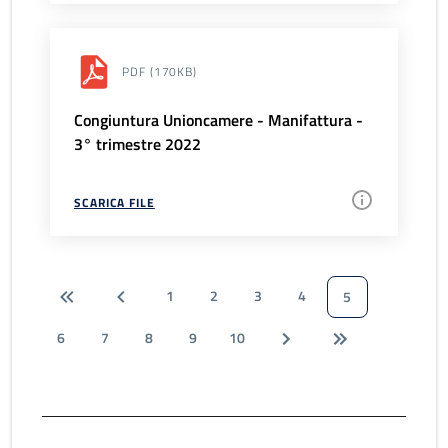
PDF
(170KB)
Congiuntura Unioncamere - Manifattura -
3° trimestre 2022
SCARICA FILE
1
2
3
4
5
6
7
8
9
10