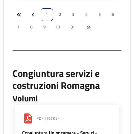
2
3
4
5
6
1
7
8
9
10
Congiuntura servizi e
costruzioni Romagna
Volumi
PDF
(162KB)
Congiuntura Unioncamere - Servizi -