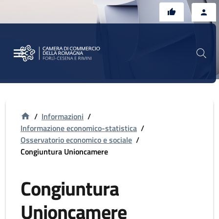
Vai al contenuto principale
Vai al footer
/
Informazioni
/
Informazione economico-statistica
/
Osservatorio economico e sociale
/
Congiuntura Unioncamere
Congiuntura
Unioncamere