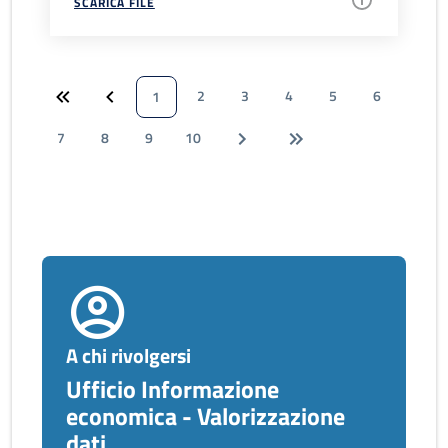
SCARICA FILE
2
3
4
5
6
1
7
8
9
10
A chi rivolgersi
Ufficio Informazione
economica - Valorizzazione
dati