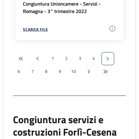
Congiuntura Unioncamere - Servizi -
Romagna - 3° trimestre 2022
SCARICA FILE
1
2
3
4
5
6
7
8
9
10
Congiuntura servizi e
costruzioni Forlì-Cesena