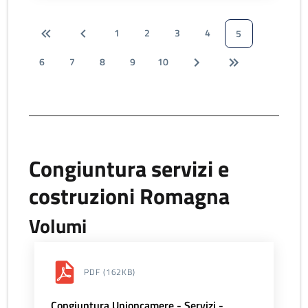
1
2
3
4
5
6
7
8
9
10
Congiuntura servizi e
costruzioni Romagna
Volumi
PDF
(162KB)
Congiuntura Unioncamere - Servizi -