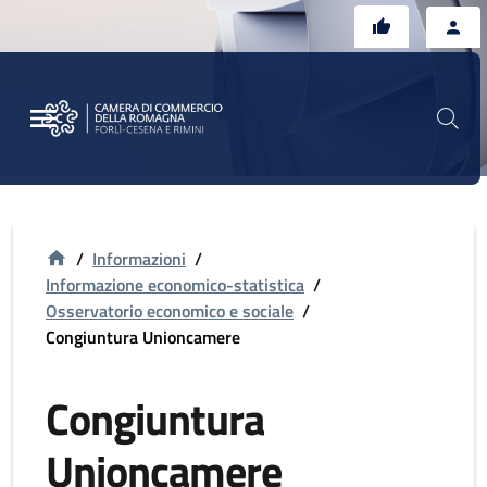
Vai al contenuto principale
Vai al footer
/
Informazioni
/
Informazione economico-statistica
/
Osservatorio economico e sociale
/
Congiuntura Unioncamere
Congiuntura
Unioncamere