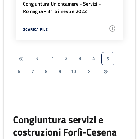
Congiuntura Unioncamere - Servizi -
Romagna - 3° trimestre 2022
SCARICA FILE
1
2
3
4
5
6
7
8
9
10
Congiuntura servizi e
costruzioni Forlì-Cesena