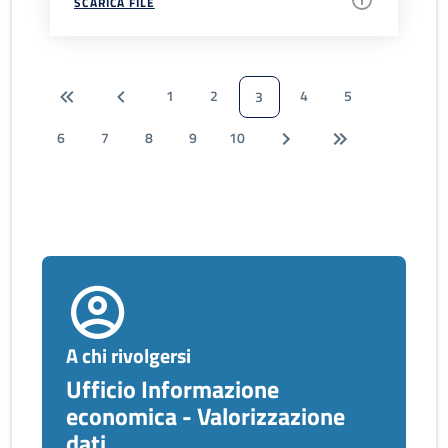
SCARICA FILE
1
2
4
5
3
6
7
8
9
10
A chi rivolgersi
Ufficio Informazione
economica - Valorizzazione
dati