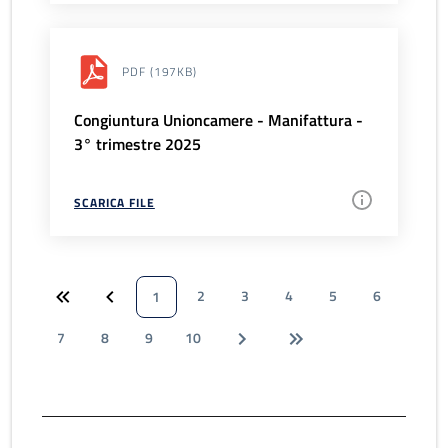
PDF
(197KB)
Congiuntura Unioncamere - Manifattura -
3° trimestre 2025
SCARICA FILE
2
3
4
5
6
1
7
8
9
10