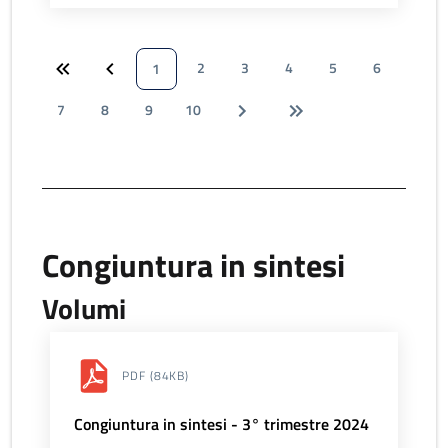
2
3
4
5
6
1
7
8
9
10
Congiuntura in sintesi
Volumi
PDF
(84KB)
Congiuntura in sintesi - 3° trimestre 2024