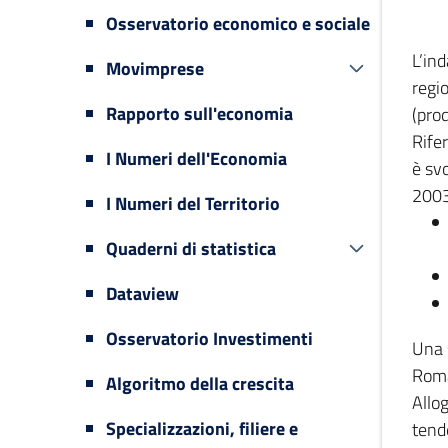
Osservatorio economico e sociale
L’in
Movimprese
regi
Rapporto sull'economia
(prod
Rifer
I Numeri dell'Economia
è svo
2003
I Numeri del Territorio
Quaderni di statistica
Dataview
Osservatorio Investimenti
Una 
Romag
Algoritmo della crescita
Allog
Specializzazioni, filiere e
tende