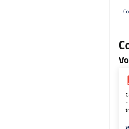
Co
C
Vo
C
-
t
S