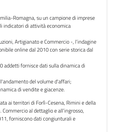
 Emilia-Romagna, su un campione di imprese
i indicatori di attività economica
truzioni, Artigianato e Commercio -, l’indagine
onibile online dal 2010 con serie storica dal
0 addetti fornisce dati sulla dinamica di
ull'andamento del volume d'affari;
inamica di vendite e giacenze.
 ai territori di Forlì-Cesena, Rimini e della
e. Commercio al dettaglio e all’ingrosso,
2011, forniscono dati congiunturali e