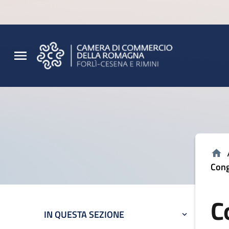
Vai al contenuto principale
Vai al footer
Cong
C
IN QUESTA SEZIONE