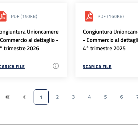
PDF
(150KB)
PDF
(160KB)
ongiuntura Unioncamere
Congiuntura Unioncam
 Commercio al dettaglio -
- Commercio al dettagl
° trimestre 2026
4° trimestre 2025
CARICA FILE
SCARICA FILE
2
3
4
5
6
1