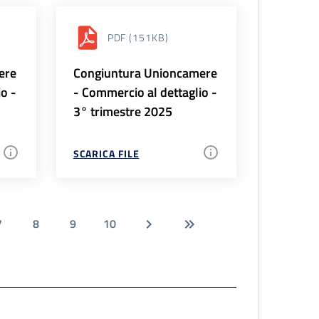
PDF
(151KB)
ere
Congiuntura Unioncamere
io -
- Commercio al dettaglio -
3° trimestre 2025
SCARICA FILE
7
8
9
10