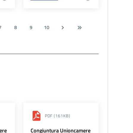
7
8
9
10
PDF
(161KB)
ere
Congiuntura Unioncamere