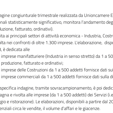
dagine congiunturale trimestrale realizzata da Unioncamere
onali statisticamente significativo, monitora l'andamento degl
uzione, fatturato, ordinativi).
ita ai principali settori di attività economica - Industria, Cos
lta nei confronti di oltre 1.300 imprese. L'elaborazione, disp
, è dedicata alle
imprese manifatturiere (Industria in senso stretto) da 1 a 50
produzione, fatturato e ordinativi;
imprese delle Costruzioni da 1 a 500 addetti fornisce dati s
imprese commerciali da 1 a 500 addetti fornisce dati sulla d
specifica indagine, tramite sovracampionamento, è poi dedicata
na e rivolta alle imprese (da 1 a 500 addetti) dei Servizi (i.
gio e ristorazione). Le elaborazioni, disponibili a partire dal 
nziali circa le vendite, il volume d’affari e le giacenze.