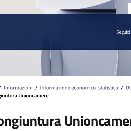
Seguici
/
Informazioni
/
Informazione economico-statistica
/
Os
iuntura Unioncamere
ongiuntura Unioncame