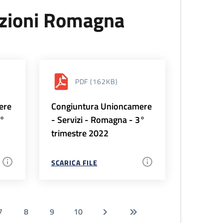
uzioni Romagna
PDF
(162KB)
ere
Congiuntura Unioncamere
4°
- Servizi - Romagna - 3°
trimestre 2022
SCARICA FILE
7
8
9
10