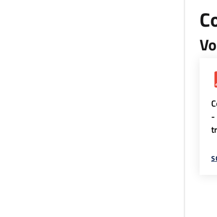
Co
Vo
C
-
t
S