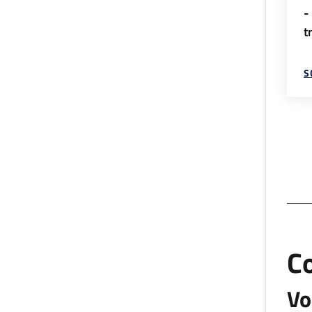
-
t
S
C
Vo