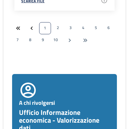
SCARICA FILE
2
3
4
5
6
1
7
8
9
10
A chi rivolgersi
Ufficio Informazione
economica - Valorizzazione
dati