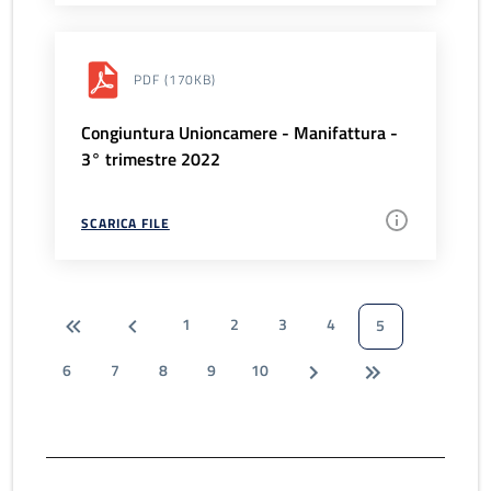
PDF
(170KB)
Congiuntura Unioncamere - Manifattura -
3° trimestre 2022
SCARICA FILE
1
2
3
4
5
6
7
8
9
10