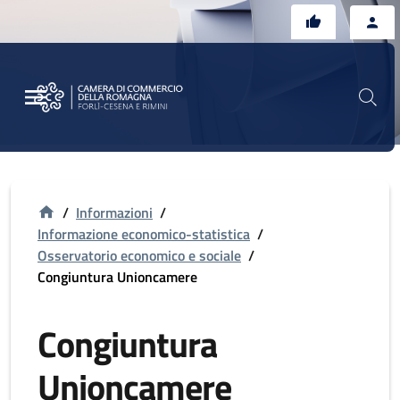
Vai al contenuto principale
Vai al footer
/
Informazioni
/
Informazione economico-statistica
/
Osservatorio economico e sociale
/
Congiuntura Unioncamere
Congiuntura
Unioncamere