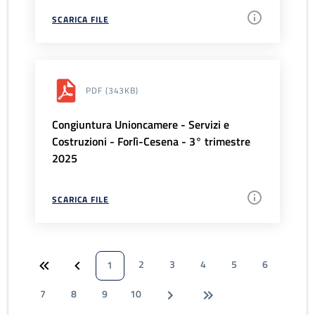
SCARICA FILE
PDF
(343KB)
Congiuntura Unioncamere - Servizi e
Costruzioni - Forlì-Cesena - 3° trimestre
2025
SCARICA FILE
2
3
4
5
6
1
7
8
9
10