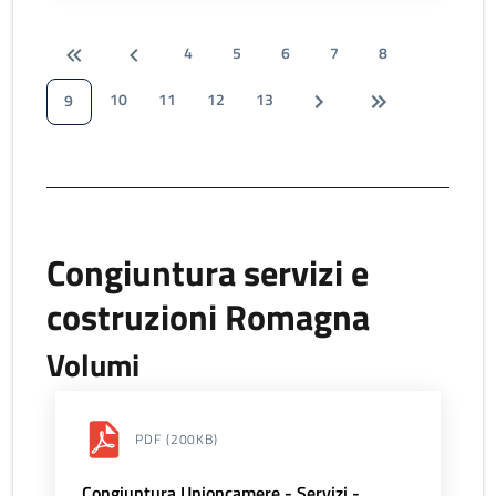
4
5
6
7
8
10
11
12
13
9
Congiuntura servizi e
costruzioni Romagna
Volumi
PDF
(200KB)
Congiuntura Unioncamere - Servizi -