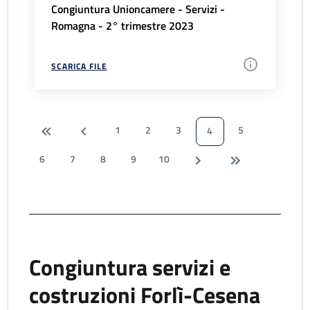
Congiuntura Unioncamere - Servizi -
Romagna - 2° trimestre 2023
SCARICA FILE
1
2
3
5
4
6
7
8
9
10
Congiuntura servizi e
costruzioni Forlì-Cesena