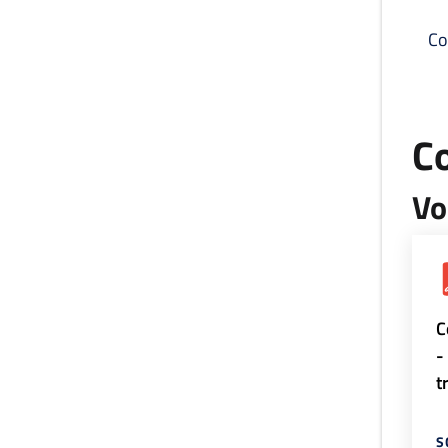
Co
C
Vo
C
-
t
S