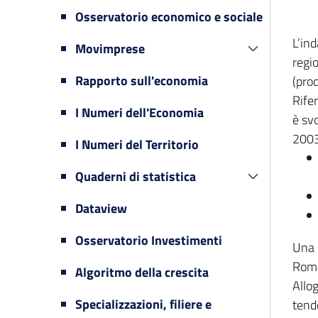
Osservatorio economico e sociale
L’in
Movimprese
regi
Rapporto sull'economia
(prod
Rifer
I Numeri dell'Economia
è svo
2003
I Numeri del Territorio
Quaderni di statistica
Dataview
Osservatorio Investimenti
Una 
Romag
Algoritmo della crescita
Allog
Specializzazioni, filiere e
tende