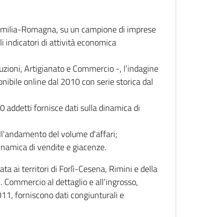
 Emilia-Romagna, su un campione di imprese
i indicatori di attività economica
truzioni, Artigianato e Commercio -, l’indagine
onibile online dal 2010 con serie storica dal
0 addetti fornisce dati sulla dinamica di
ull'andamento del volume d'affari;
inamica di vendite e giacenze.
 ai territori di Forlì-Cesena, Rimini e della
e. Commercio al dettaglio e all’ingrosso,
2011, forniscono dati congiunturali e