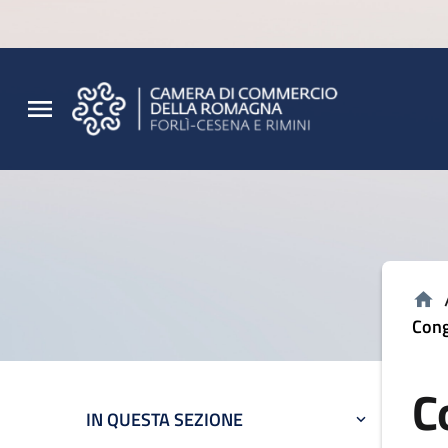
Vai al contenuto principale
Vai al footer
Cong
C
IN QUESTA SEZIONE