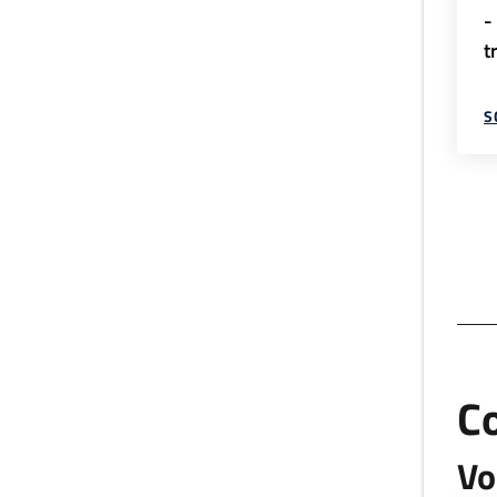
-
t
S
C
Vo