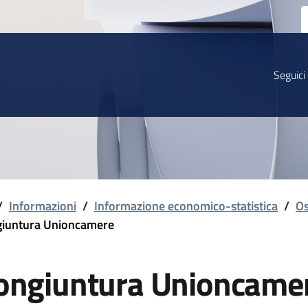
Seguici
/
Informazioni
/
Informazione economico-statistica
/
Os
iuntura Unioncamere
ongiuntura Unioncame