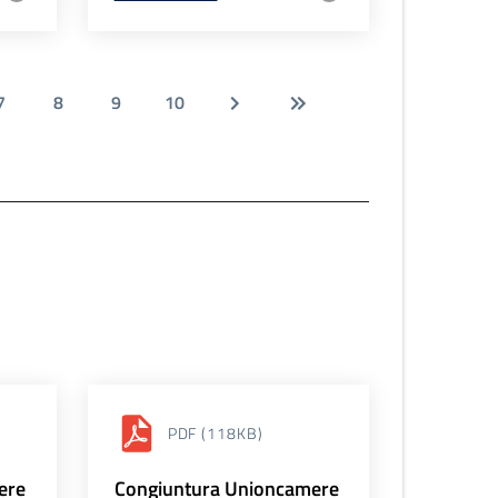
7
8
9
10
PDF
(118KB)
ere
Congiuntura Unioncamere