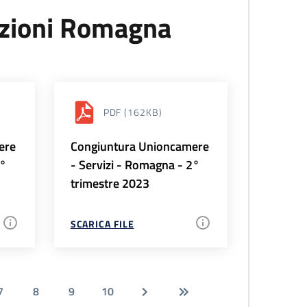
uzioni Romagna
PDF
(162KB)
ere
Congiuntura Unioncamere
3°
- Servizi - Romagna - 2°
trimestre 2023
SCARICA FILE
7
8
9
10