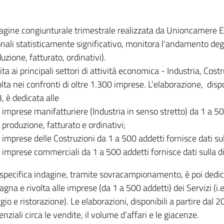
dagine congiunturale trimestrale realizzata da Unioncamere
onali statisticamente significativo, monitora l'andamento degl
uzione, fatturato, ordinativi).
ita ai principali settori di attività economica - Industria, Cos
lta nei confronti di oltre 1.300 imprese. L'elaborazione, disp
, è dedicata alle
imprese manifatturiere (Industria in senso stretto) da 1 a 50
produzione, fatturato e ordinativi;
imprese delle Costruzioni da 1 a 500 addetti fornisce dati s
imprese commerciali da 1 a 500 addetti fornisce dati sulla d
specifica indagine, tramite sovracampionamento, è poi dedicata
na e rivolta alle imprese (da 1 a 500 addetti) dei Servizi (i.
gio e ristorazione). Le elaborazioni, disponibili a partire dal 
nziali circa le vendite, il volume d’affari e le giacenze.