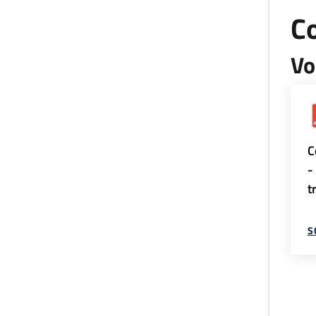
Co
Vo
C
-
t
S