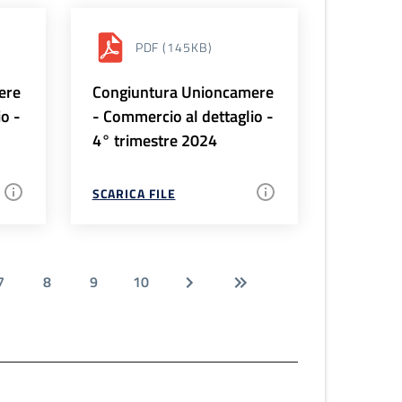
PDF
(145KB)
ere
Congiuntura Unioncamere
io -
- Commercio al dettaglio -
4° trimestre 2024
SCARICA FILE
7
8
9
10