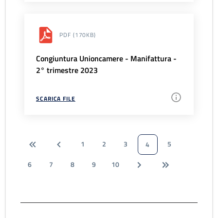
PDF
(170KB)
Congiuntura Unioncamere - Manifattura -
2° trimestre 2023
SCARICA FILE
1
2
3
5
4
6
7
8
9
10