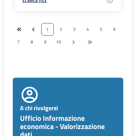
SCARICA FILE
2
3
4
5
6
1
7
8
9
10
A chi rivolgersi
Ufficio Informazione
economica - Valorizzazione
dati