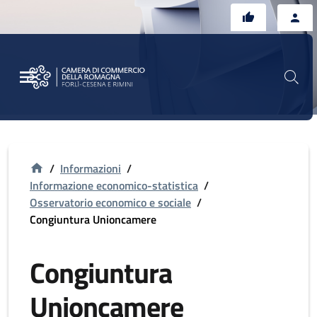
Vai al contenuto principale
Vai al footer
/
Informazioni
/
Informazione economico-statistica
/
Osservatorio economico e sociale
/
Congiuntura Unioncamere
Congiuntura
Unioncamere