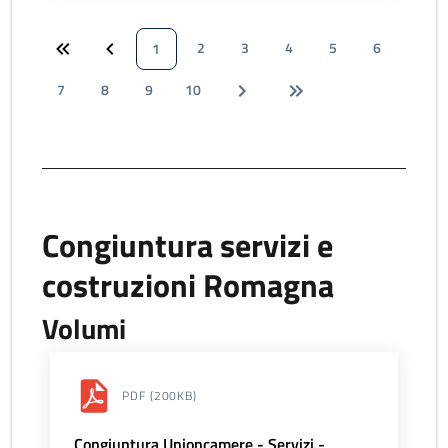
2
3
4
5
6
1
7
8
9
10
Congiuntura servizi e
costruzioni Romagna
Volumi
PDF
(200KB)
Congiuntura Unioncamere - Servizi -