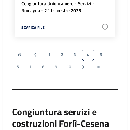
Congiuntura Unioncamere - Servizi -
Romagna - 2° trimestre 2023
SCARICA FILE
1
2
3
5
4
6
7
8
9
10
Congiuntura servizi e
costruzioni Forlì-Cesena