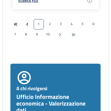
SCARICA FILE
2
3
4
5
6
1
7
8
9
10
A chi rivolgersi
Ufficio Informazione
economica - Valorizzazione
dati