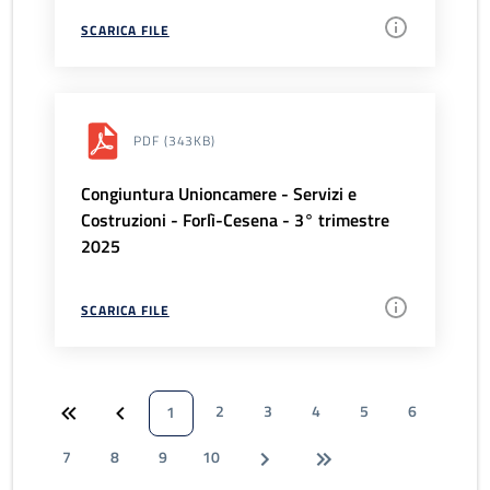
SCARICA FILE
PDF
(343KB)
Congiuntura Unioncamere - Servizi e
Costruzioni - Forlì-Cesena - 3° trimestre
2025
SCARICA FILE
2
3
4
5
6
1
7
8
9
10