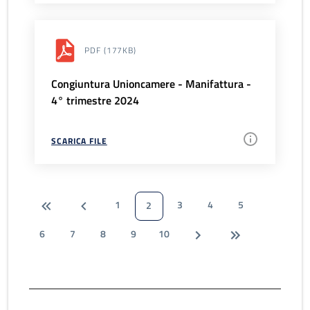
PDF
(177KB)
Congiuntura Unioncamere - Manifattura -
4° trimestre 2024
SCARICA FILE
1
3
4
5
2
6
7
8
9
10