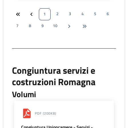
2
3
4
5
6
1
7
8
9
10
Congiuntura servizi e
costruzioni Romagna
Volumi
PDF
(200KB)
Congiuntura Unioncamere - Servizi -