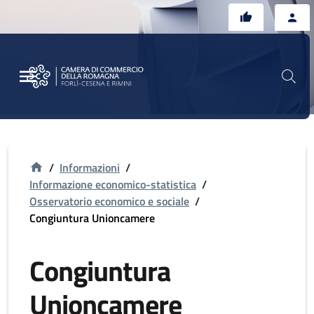
Vai al contenuto principale
Vai al footer
/
Informazioni
/
Informazione economico-statistica
/
Osservatorio economico e sociale
/
Congiuntura Unioncamere
Congiuntura
Unioncamere