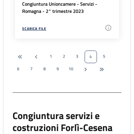
Congiuntura Unioncamere - Servizi -
Romagna - 2° trimestre 2023
SCARICA FILE
1
2
3
5
4
6
7
8
9
10
Congiuntura servizi e
costruzioni Forlì-Cesena