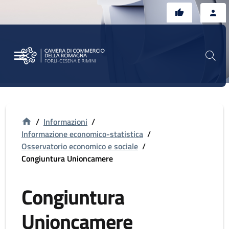
Vai al contenuto principale
Vai al footer
/
Informazioni
/
Informazione economico-statistica
/
Osservatorio economico e sociale
/
Congiuntura Unioncamere
Congiuntura
Unioncamere