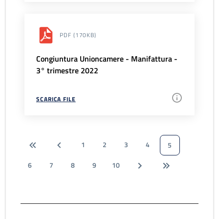
PDF
(170KB)
Congiuntura Unioncamere - Manifattura -
3° trimestre 2022
SCARICA FILE
1
2
3
4
5
6
7
8
9
10