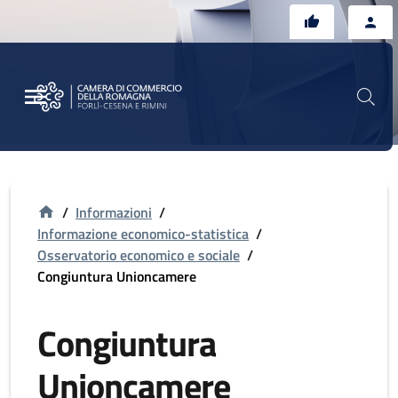
Vai al contenuto principale
Vai al footer
/
Informazioni
/
Informazione economico-statistica
/
Osservatorio economico e sociale
/
Congiuntura Unioncamere
Congiuntura
Unioncamere