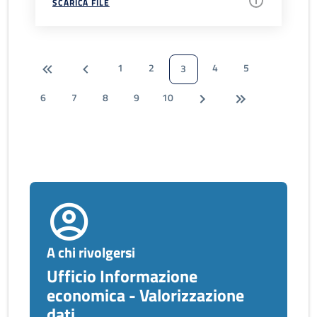
SCARICA FILE
1
2
4
5
3
6
7
8
9
10
A chi rivolgersi
Ufficio Informazione
economica - Valorizzazione
dati