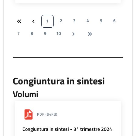
2
3
4
5
6
1
7
8
9
10
Congiuntura in sintesi
Volumi
PDF
(84KB)
Congiuntura in sintesi - 3° trimestre 2024