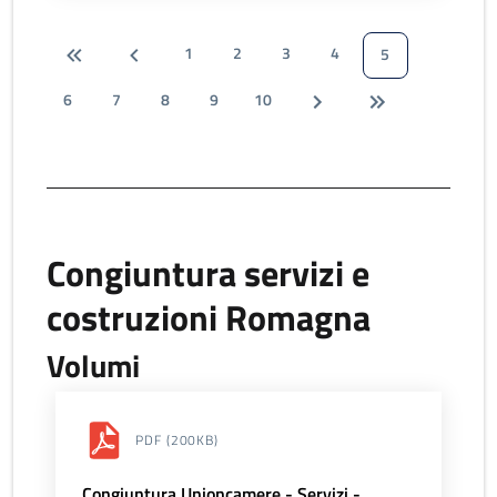
1
2
3
4
5
6
7
8
9
10
Congiuntura servizi e
costruzioni Romagna
Volumi
PDF
(200KB)
Congiuntura Unioncamere - Servizi -