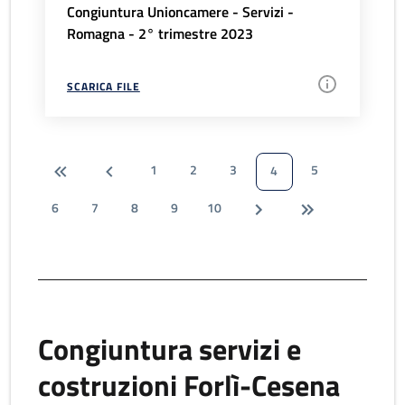
Congiuntura Unioncamere - Servizi -
Romagna - 2° trimestre 2023
SCARICA FILE
1
2
3
5
4
6
7
8
9
10
Congiuntura servizi e
costruzioni Forlì-Cesena