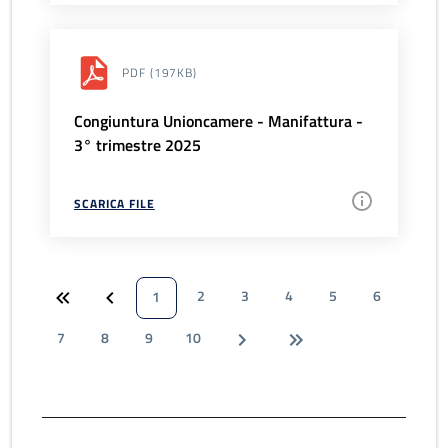
PDF
(197KB)
Congiuntura Unioncamere - Manifattura -
3° trimestre 2025
SCARICA FILE
2
3
4
5
6
1
7
8
9
10