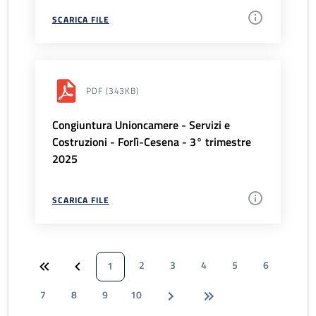
SCARICA FILE
PDF
(343KB)
Congiuntura Unioncamere - Servizi e
Costruzioni - Forlì-Cesena - 3° trimestre
2025
SCARICA FILE
2
3
4
5
6
1
7
8
9
10