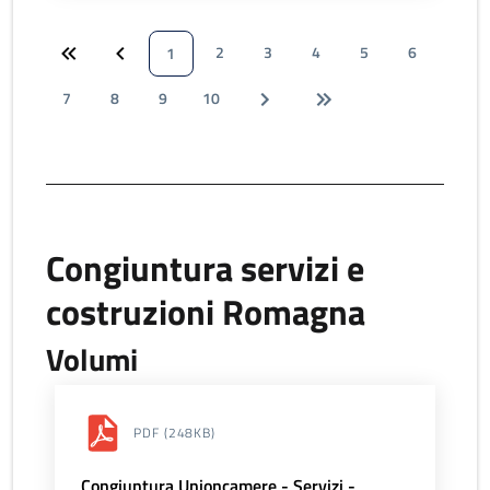
2
3
4
5
6
1
7
8
9
10
Congiuntura servizi e
costruzioni Romagna
Volumi
PDF
(248KB)
Congiuntura Unioncamere - Servizi -