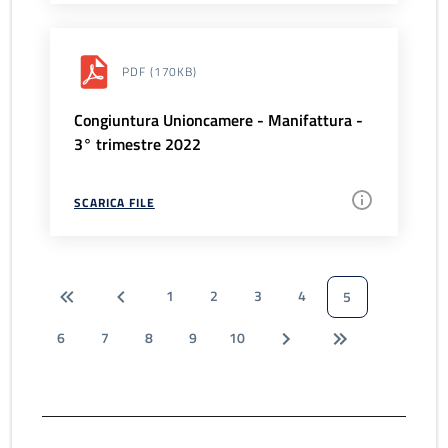
PDF
(170KB)
Congiuntura Unioncamere - Manifattura -
3° trimestre 2022
SCARICA FILE
1
2
3
4
5
6
7
8
9
10