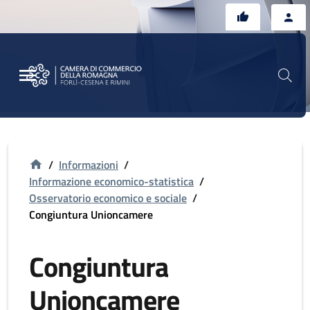
Vai al contenuto principale
Vai al footer
/
Informazioni
/
Informazione economico-statistica
/
Osservatorio economico e sociale
/
Congiuntura Unioncamere
Congiuntura
Unioncamere