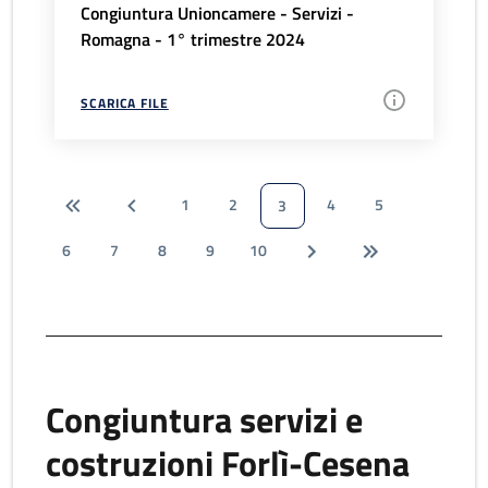
Congiuntura Unioncamere - Servizi -
Romagna - 1° trimestre 2024
SCARICA FILE
1
2
4
5
3
6
7
8
9
10
Congiuntura servizi e
costruzioni Forlì-Cesena