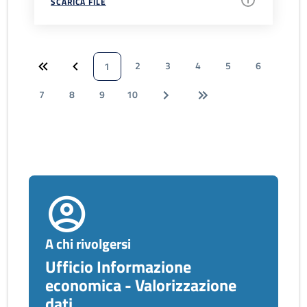
SCARICA FILE
2
3
4
5
6
1
7
8
9
10
A chi rivolgersi
Ufficio Informazione
economica - Valorizzazione
dati