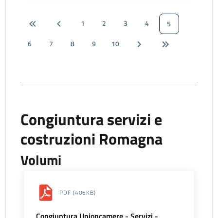
1
2
3
4
5
6
7
8
9
10
Congiuntura servizi e
costruzioni Romagna
Volumi
PDF
(406KB)
Congiuntura Unioncamere - Servizi -