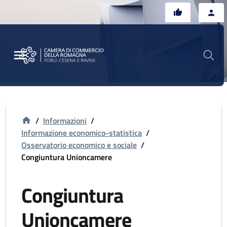
Vai al contenuto principale
Vai al footer
/
Informazioni
/
Informazione economico-statistica
/
Osservatorio economico e sociale
/
Congiuntura Unioncamere
Congiuntura
Unioncamere