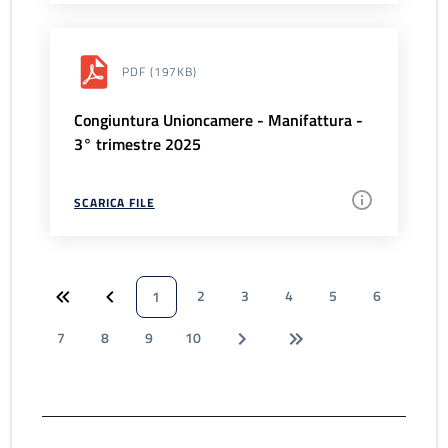
PDF
(197KB)
Congiuntura Unioncamere - Manifattura -
3° trimestre 2025
SCARICA FILE
2
3
4
5
6
1
7
8
9
10