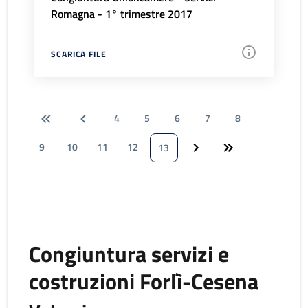
Romagna - 1° trimestre 2017
SCARICA FILE
4
5
6
7
8
9
10
11
12
13
Congiuntura servizi e
costruzioni Forlì-Cesena