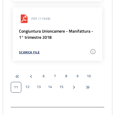
PDF
(115KB)
Congiuntura Unioncamere - Manifattura -
1° trimestre 2018
SCARICA FILE
6
7
8
9
10
12
13
14
15
11