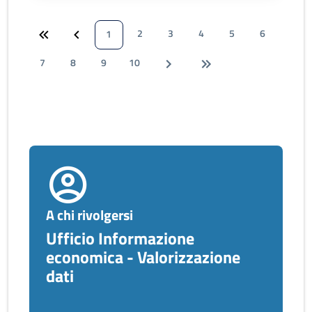
2
3
4
5
6
1
7
8
9
10
A chi rivolgersi
Ufficio Informazione
economica - Valorizzazione
dati