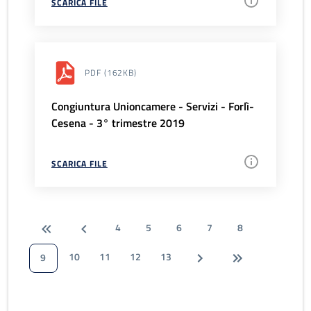
SCARICA FILE
PDF
(162KB)
Congiuntura Unioncamere - Servizi - Forlì-
Cesena - 3° trimestre 2019
SCARICA FILE
4
5
6
7
8
10
11
12
13
9