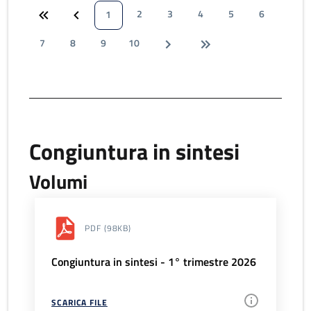
2
3
4
5
6
1
7
8
9
10
Congiuntura in sintesi
Volumi
PDF
(98KB)
Congiuntura in sintesi - 1° trimestre 2026
SCARICA FILE