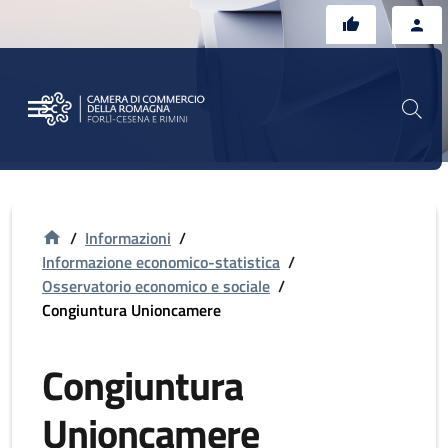
Vai al contenuto principale
Vai al footer
/
Informazioni
/
Informazione economico-statistica
/
Osservatorio economico e sociale
/
Congiuntura Unioncamere
Congiuntura
Unioncamere