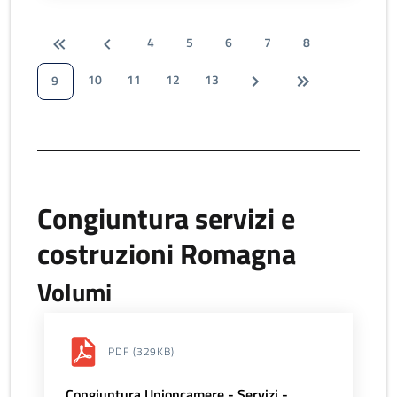
4
5
6
7
8
10
11
12
13
9
Congiuntura servizi e
costruzioni Romagna
Volumi
PDF
(329KB)
Congiuntura Unioncamere - Servizi -