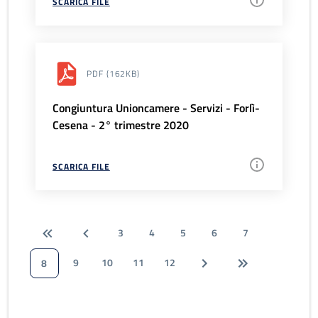
SCARICA FILE
PDF
(162KB)
Congiuntura Unioncamere - Servizi - Forlì-
Cesena - 2° trimestre 2020
SCARICA FILE
3
4
5
6
7
9
10
11
12
8