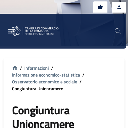
Vai al contenuto principale
Vai al footer
/
Informazioni
/
Informazione economico-statistica
/
Osservatorio economico e sociale
/
Congiuntura Unioncamere
Congiuntura
Unioncamere