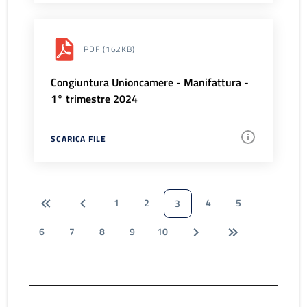
PDF
(162KB)
Congiuntura Unioncamere - Manifattura -
1° trimestre 2024
SCARICA FILE
1
2
4
5
3
6
7
8
9
10