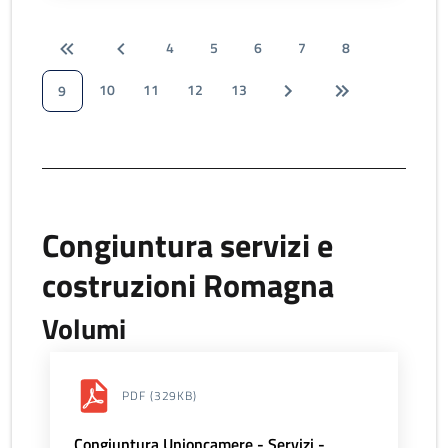
4
5
6
7
8
10
11
12
13
9
Congiuntura servizi e
costruzioni Romagna
Volumi
PDF
(329KB)
Congiuntura Unioncamere - Servizi -