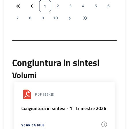
2
3
4
5
6
1
7
8
9
10
Congiuntura in sintesi
Volumi
PDF
(98KB)
Congiuntura in sintesi - 1° trimestre 2026
SCARICA FILE