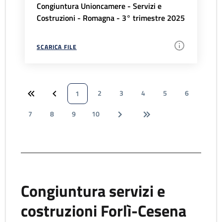
Congiuntura Unioncamere - Servizi e
Costruzioni - Romagna - 3° trimestre 2025
SCARICA FILE
2
3
4
5
6
1
7
8
9
10
Congiuntura servizi e
costruzioni Forlì-Cesena