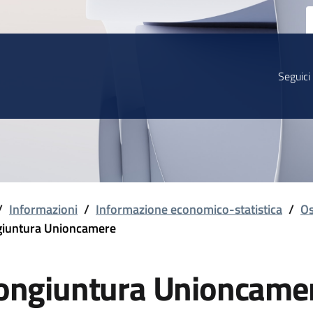
Seguici
/
Informazioni
/
Informazione economico-statistica
/
Os
iuntura Unioncamere
ongiuntura Unioncame