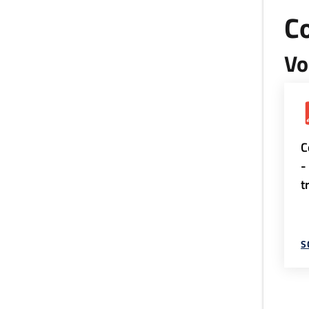
Co
Vo
C
-
t
S