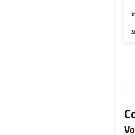
-
t
S
C
Vo