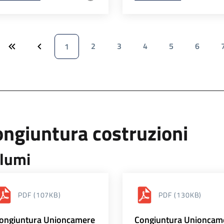
2
3
4
5
6
1
ngiuntura costruzioni
lumi
PDF
(107KB)
PDF
(130KB)
ongiuntura Unioncamere
Congiuntura Unioncam