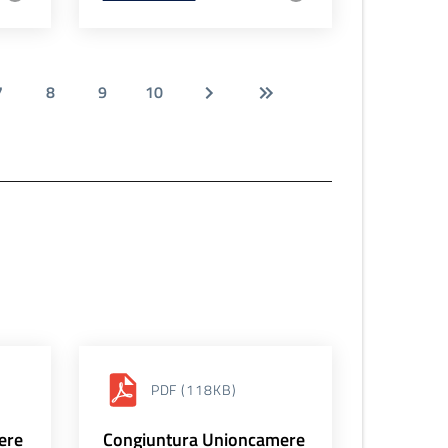
7
8
9
10
PDF
(118KB)
ere
Congiuntura Unioncamere