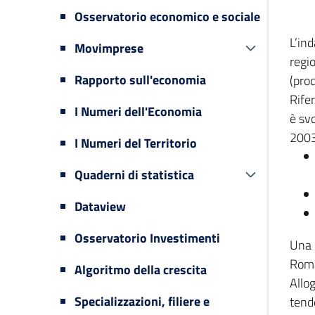
Osservatorio economico e sociale
L’in
Movimprese
regi
Rapporto sull'economia
(prod
Rifer
I Numeri dell'Economia
è svo
2003
I Numeri del Territorio
Quaderni di statistica
Dataview
Osservatorio Investimenti
Una 
Romag
Algoritmo della crescita
Allog
Specializzazioni, filiere e
tende