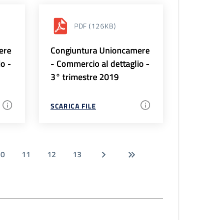
PDF
(126KB)
ere
Congiuntura Unioncamere
io -
- Commercio al dettaglio -
3° trimestre 2019
SCARICA FILE
10
11
12
13