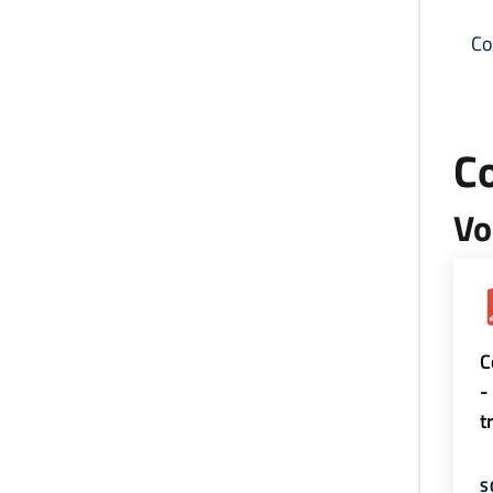
Co
C
Vo
C
-
t
S