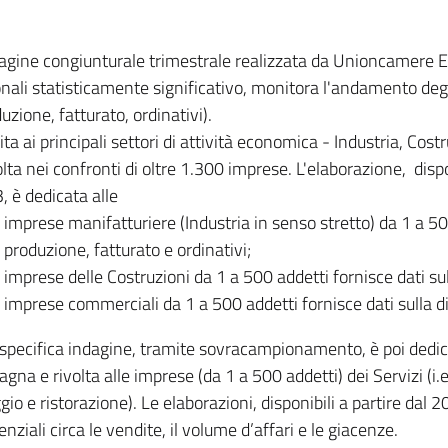
dagine congiunturale trimestrale realizzata da Unioncamere
onali statisticamente significativo, monitora l'andamento degl
uzione, fatturato, ordinativi).
ita ai principali settori di attività economica - Industria, Cos
lta nei confronti di oltre 1.300 imprese. L'elaborazione, disp
, è dedicata alle
imprese manifatturiere (Industria in senso stretto) da 1 a 50
produzione, fatturato e ordinativi;
imprese delle Costruzioni da 1 a 500 addetti fornisce dati s
imprese commerciali da 1 a 500 addetti fornisce dati sulla d
specifica indagine, tramite sovracampionamento, è poi dedicata
na e rivolta alle imprese (da 1 a 500 addetti) dei Servizi (i.
gio e ristorazione). Le elaborazioni, disponibili a partire dal 
nziali circa le vendite, il volume d’affari e le giacenze.