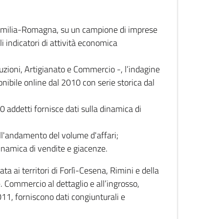
 Emilia-Romagna, su un campione di imprese
i indicatori di attività economica
truzioni, Artigianato e Commercio -, l’indagine
onibile online dal 2010 con serie storica dal
0 addetti fornisce dati sulla dinamica di
ull'andamento del volume d'affari;
inamica di vendite e giacenze.
 ai territori di Forlì-Cesena, Rimini e della
e. Commercio al dettaglio e all’ingrosso,
2011, forniscono dati congiunturali e