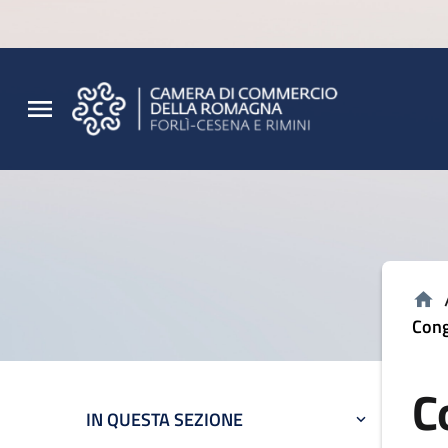
Vai al contenuto principale
Vai al footer
Cong
C
IN QUESTA SEZIONE