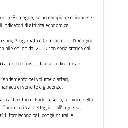
 Emilia-Romagna, su un campione di imprese
i indicatori di attività economica
truzioni, Artigianato e Commercio -, l’indagine
onibile online dal 2010 con serie storica dal
0 addetti fornisce dati sulla dinamica di
ull'andamento del volume d'affari;
inamica di vendite e giacenze.
 ai territori di Forlì-Cesena, Rimini e della
e. Commercio al dettaglio e all’ingrosso,
2011, forniscono dati congiunturali e