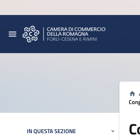
Vai al contenuto principale
Vai al footer
Cong
C
IN QUESTA SEZIONE