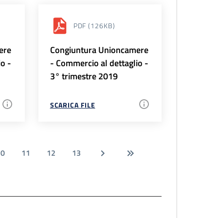
PDF
(126KB)
ere
Congiuntura Unioncamere
io -
- Commercio al dettaglio -
3° trimestre 2019
SCARICA FILE
10
11
12
13