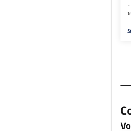
-
t
S
C
Vo