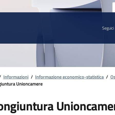
Seguici
/
Informazioni
/
Informazione economico-statistica
/
Os
iuntura Unioncamere
ongiuntura Unioncame