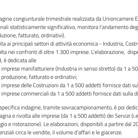
dagine congiunturale trimestrale realizzata da Unioncamere
onali statisticamente significativo, monitora l'andamento degl
uzione, fatturato, ordinativi).
ita ai principali settori di attività economica - Industria, Cos
lta nei confronti di oltre 1.300 imprese. L'elaborazione, disp
, è dedicata alle
imprese manifatturiere (Industria in senso stretto) da 1 a 50
produzione, fatturato e ordinativi;
imprese delle Costruzioni da 1 a 500 addetti fornisce dati s
imprese commerciali da 1 a 500 addetti fornisce dati sulla d
specifica indagine, tramite sovracampionamento, è poi dedicata
na e rivolta alle imprese (da 1 a 500 addetti) dei Servizi (i.
gio e ristorazione). Le elaborazioni, disponibili a partire dal 
nziali circa le vendite, il volume d’affari e le giacenze.