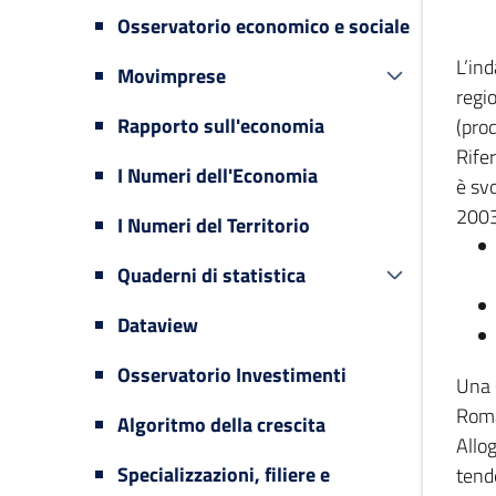
Osservatorio economico e sociale
L’in
Movimprese
regi
Rapporto sull'economia
(prod
Rifer
I Numeri dell'Economia
è svo
2003
I Numeri del Territorio
Quaderni di statistica
Dataview
Osservatorio Investimenti
Una 
Romag
Algoritmo della crescita
Allog
Specializzazioni, filiere e
tende