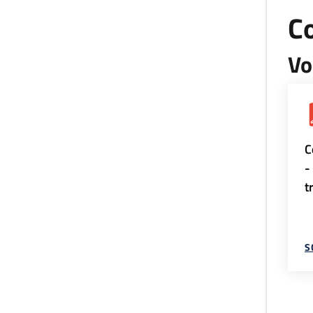
Co
Vo
C
-
t
S