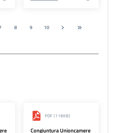
7
8
9
10
PDF
(118KB)
ere
Congiuntura Unioncamere