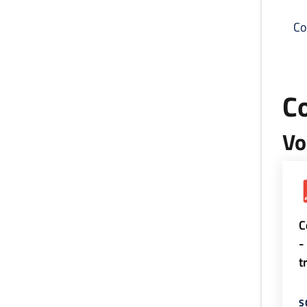
Co
C
Vo
C
-
t
S