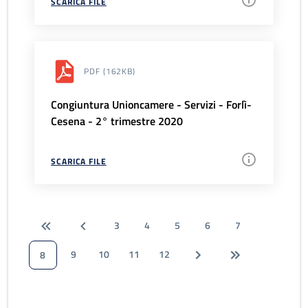
SCARICA FILE
PDF
(162KB)
Congiuntura Unioncamere - Servizi - Forlì-
Cesena - 2° trimestre 2020
SCARICA FILE
3
4
5
6
7
9
10
11
12
8