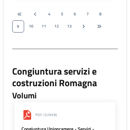
4
5
6
7
8
10
11
12
13
9
Congiuntura servizi e
costruzioni Romagna
Volumi
PDF
(329KB)
Congiuntura Unioncamere - Servizi -