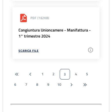
PDF
(162KB)
Congiuntura Unioncamere - Manifattura -
1° trimestre 2024
SCARICA FILE
1
2
4
5
3
6
7
8
9
10