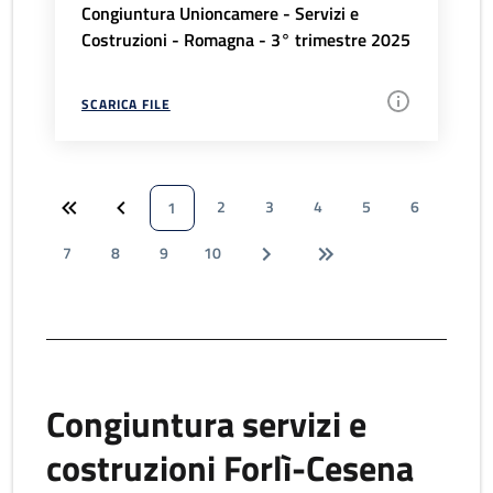
Congiuntura Unioncamere - Servizi e
Costruzioni - Romagna - 3° trimestre 2025
SCARICA FILE
2
3
4
5
6
1
7
8
9
10
Congiuntura servizi e
costruzioni Forlì-Cesena