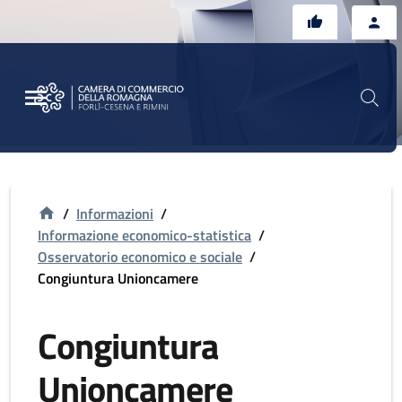
Vai al contenuto principale
Vai al footer
/
Informazioni
/
Informazione economico-statistica
/
Osservatorio economico e sociale
/
Congiuntura Unioncamere
Congiuntura
Unioncamere