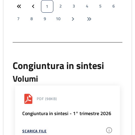
2
3
4
5
6
1
7
8
9
10
Congiuntura in sintesi
Volumi
PDF
(98KB)
Congiuntura in sintesi - 1° trimestre 2026
SCARICA FILE