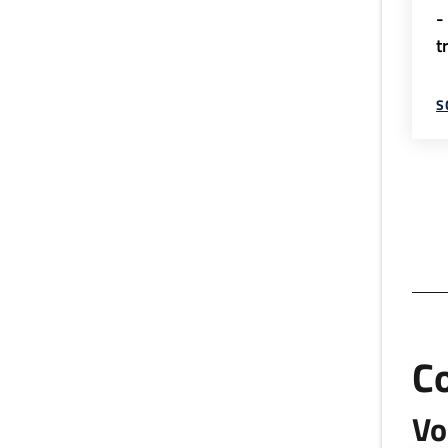
-
t
S
C
Vo