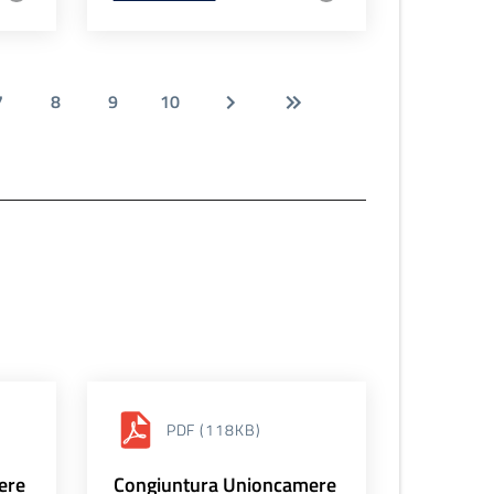
7
8
9
10
PDF
(118KB)
ere
Congiuntura Unioncamere