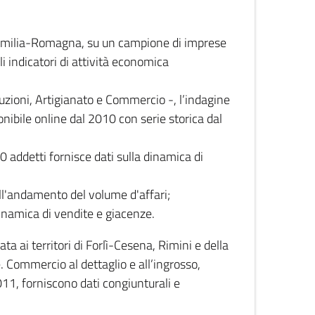
 Emilia-Romagna, su un campione di imprese
i indicatori di attività economica
truzioni, Artigianato e Commercio -, l’indagine
onibile online dal 2010 con serie storica dal
0 addetti fornisce dati sulla dinamica di
ull'andamento del volume d'affari;
inamica di vendite e giacenze.
 ai territori di Forlì-Cesena, Rimini e della
e. Commercio al dettaglio e all’ingrosso,
2011, forniscono dati congiunturali e