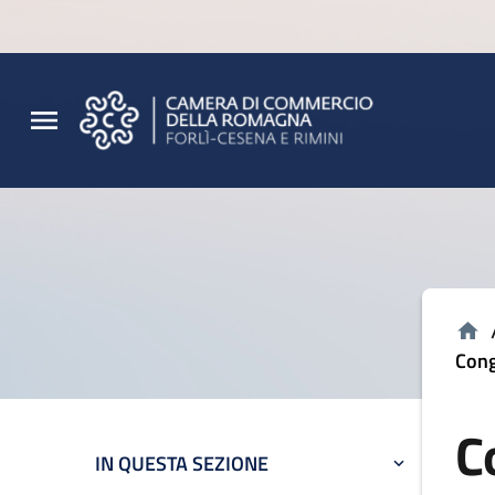
Vai al contenuto principale
Vai al footer
Cong
C
IN QUESTA SEZIONE