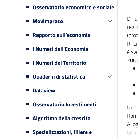
Osservatorio economico e sociale
L’in
Movimprese
regi
Rapporto sull'economia
(prod
Rifer
I Numeri dell'Economia
è svo
2003
I Numeri del Territorio
Quaderni di statistica
Dataview
Osservatorio Investimenti
Una 
Romag
Algoritmo della crescita
Allog
Specializzazioni, filiere e
tende