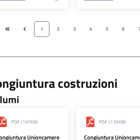
2
3
4
5
6
1
ngiuntura costruzioni
lumi
PDF
(107KB)
PDF
(130KB)
ongiuntura Unioncamere
Congiuntura Unioncam