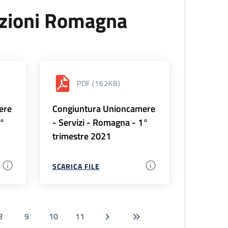
uzioni Romagna
PDF
(162KB)
ere
Congiuntura Unioncamere
2°
- Servizi - Romagna - 1°
trimestre 2021
SCARICA FILE
8
9
10
11