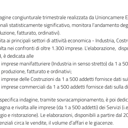
dagine congiunturale trimestrale realizzata da Unioncamere
onali statisticamente significativo, monitora l'andamento degl
uzione, fatturato, ordinativi).
ita ai principali settori di attività economica - Industria, Cos
lta nei confronti di oltre 1.300 imprese. L'elaborazione, disp
, è dedicata alle
imprese manifatturiere (Industria in senso stretto) da 1 a 50
produzione, fatturato e ordinativi;
imprese delle Costruzioni da 1 a 500 addetti fornisce dati s
imprese commerciali da 1 a 500 addetti fornisce dati sulla d
specifica indagine, tramite sovracampionamento, è poi dedicata
na e rivolta alle imprese (da 1 a 500 addetti) dei Servizi (i.
gio e ristorazione). Le elaborazioni, disponibili a partire dal 
nziali circa le vendite, il volume d’affari e le giacenze.