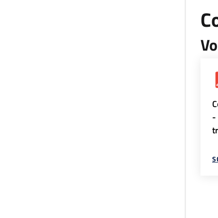
Co
Vo
C
-
t
S