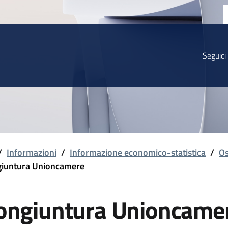
Seguici
/
Informazioni
/
Informazione economico-statistica
/
Os
iuntura Unioncamere
ongiuntura Unioncame