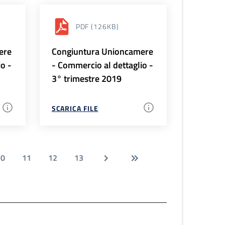
PDF
(126KB)
ere
Congiuntura Unioncamere
io -
- Commercio al dettaglio -
3° trimestre 2019
SCARICA FILE
10
11
12
13