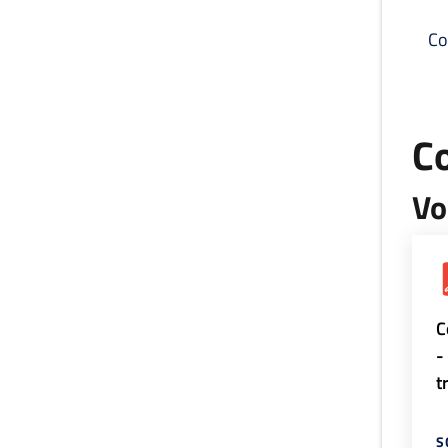
Co
C
Vo
C
-
t
S